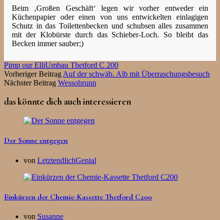
Beim ‚Großen Geschäft‘ legen wir vorher entweder ein
Küchenpapier oder einen von uns entwickelten einlagigen
Schutz in das Toilettenbecken und schubsen alles zusammen
mit der Klobürste durch das Schieber-Loch. So bleibt das
Becken immer sauber;)
Pimp our Elli
Umbau Thetford C 200
Vorheriger Beitrag
Auf der schwäb. Alb mit Überraschungsbesuch
Nächster Beitrag
Wessobrunn
das könnte dich auch interessieren
Der Sonne entgegen
von
LetztendlichGenial
Einkürzen der Chemie-Kassette Thetford C200
von
Susanne