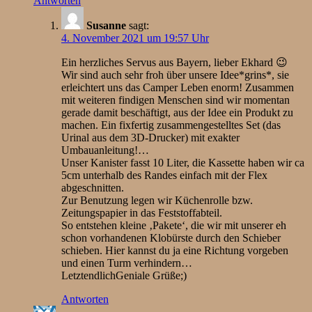
Antworten
Susanne
sagt:
4. November 2021 um 19:57 Uhr
Ein herzliches Servus aus Bayern, lieber Ekhard 😉
Wir sind auch sehr froh über unsere Idee*grins*, sie
erleichtert uns das Camper Leben enorm! Zusammen
mit weiteren findigen Menschen sind wir momentan
gerade damit beschäftigt, aus der Idee ein Produkt zu
machen. Ein fixfertig zusammengestelltes Set (das
Urinal aus dem 3D-Drucker) mit exakter
Umbauanleitung!…
Unser Kanister fasst 10 Liter, die Kassette haben wir ca
5cm unterhalb des Randes einfach mit der Flex
abgeschnitten.
Zur Benutzung legen wir Küchenrolle bzw.
Zeitungspapier in das Feststoffabteil.
So entstehen kleine ‚Pakete‘, die wir mit unserer eh
schon vorhandenen Klobürste durch den Schieber
schieben. Hier kannst du ja eine Richtung vorgeben
und einen Turm verhindern…
LetztendlichGeniale Grüße;)
Antworten