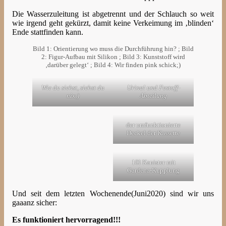
Die Wasserzuleitung ist abgetrennt und der Schlauch so weit
wie irgend geht gekürzt, damit keine Verkeimung im ‚blinden‘
Ende stattfinden kann.
Bild 1: Orientierung wo muss die Durchführung hin? ; Bild
2: Figur-Aufbau mit Silikon ; Bild 3: Kunststoff wird
‚darüber gelegt‘ ; Bild 4: Wir finden pink schick;)
Wie du siehst, siehst du
Urinal und Festoff-
nix;)
Abteilung
der umfunktionierte
Deckel der Kassette
10l Kanister mit
Gardena-Kupplung
Und seit dem letzten Wochenende(Juni2020) sind wir uns
gaaanz sicher:
Es funktioniert hervorragend!!!