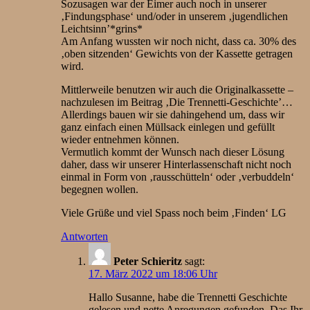
Sozusagen war der Eimer auch noch in unserer
‚Findungsphase‘ und/oder in unserem ‚jugendlichen
Leichtsinn’*grins*
Am Anfang wussten wir noch nicht, dass ca. 30% des
‚oben sitzenden‘ Gewichts von der Kassette getragen
wird.
Mittlerweile benutzen wir auch die Originalkassette –
nachzulesen im Beitrag ‚Die Trennetti-Geschichte’…
Allerdings bauen wir sie dahingehend um, dass wir
ganz einfach einen Müllsack einlegen und gefüllt
wieder entnehmen können.
Vermutlich kommt der Wunsch nach dieser Lösung
daher, dass wir unserer Hinterlassenschaft nicht noch
einmal in Form von ‚rausschütteln‘ oder ‚verbuddeln‘
begegnen wollen.
Viele Grüße und viel Spass noch beim ‚Finden‘ LG
Antworten
Peter Schieritz
sagt:
17. März 2022 um 18:06 Uhr
Hallo Susanne, habe die Trennetti Geschichte
gelesen und nette Anregungen gefunden. Das Ihr