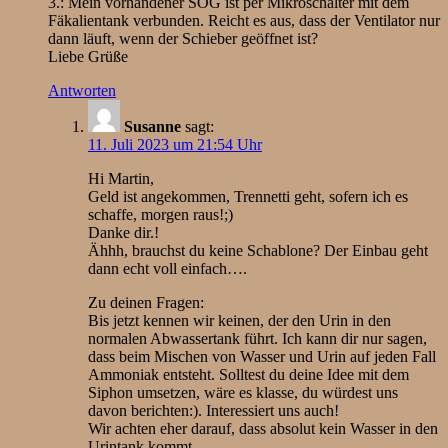
3.: Mein vorhandener SOG ist per Mikroschalter mit dem
Fäkalientank verbunden. Reicht es aus, dass der Ventilator nur
dann läuft, wenn der Schieber geöffnet ist?
Liebe Grüße
Antworten
Susanne
sagt:
11. Juli 2023 um 21:54 Uhr
Hi Martin,
Geld ist angekommen, Trennetti geht, sofern ich es
schaffe, morgen raus!;)
Danke dir.!
Ähhh, brauchst du keine Schablone? Der Einbau geht
dann echt voll einfach….
Zu deinen Fragen:
Bis jetzt kennen wir keinen, der den Urin in den
normalen Abwassertank führt. Ich kann dir nur sagen,
dass beim Mischen von Wasser und Urin auf jeden Fall
Ammoniak entsteht. Solltest du deine Idee mit dem
Siphon umsetzen, wäre es klasse, du würdest uns
davon berichten:). Interessiert uns auch!
Wir achten eher darauf, dass absolut kein Wasser in den
Urintank kommt…