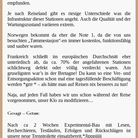
empfunden.
Je nach Reiseland gibt es riesige Unterschiede was die
Infrastruktur dieser Stationen angeht. Auch die Qualität und der
Wartungszustand variieren extrem.
Norwegen bekommt da eher die Note 1, da die von uns
besuchten „Tømmestasjon“-en immer kostenlos, funktionsfähig
und sauber waren.
Frankreich schließt im europäischen Durchschnitt eher
unterirdisch ab, da ca. 70% der angefahrenen Stationen
schlichtweg defekt oder völlig verdreckt waren. Am
gruseligsten war’s in der Bretagne! Da kann so eine Ver- und
Entsorgungsaktion schon mal eine tagesfüllende Beschäftigung
werden *grrr *
– als hätte man auf Reisen nix besseres zu tun!
Naja, auf jeden Fall haben wir uns schon während der Reise
vorgenommen, unser Klo zu modifizieren…
Gesagt – Getan:
Nach ca 2 Wochen Experimental-Bau mit Lesen,
Recherchieren, Testläufen, Erfolgen und Rückschlägen ist
unsere neue Trenntoilette einsatzbereit.*Jipppiiiii