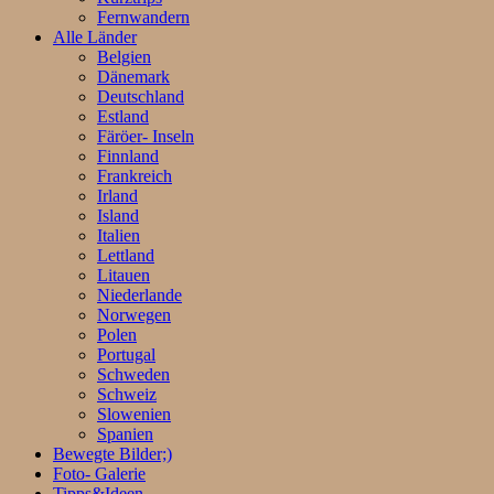
Fernwandern
Alle Länder
Belgien
Dänemark
Deutschland
Estland
Färöer- Inseln
Finnland
Frankreich
Irland
Island
Italien
Lettland
Litauen
Niederlande
Norwegen
Polen
Portugal
Schweden
Schweiz
Slowenien
Spanien
Bewegte Bilder;)
Foto- Galerie
Tipps&Ideen