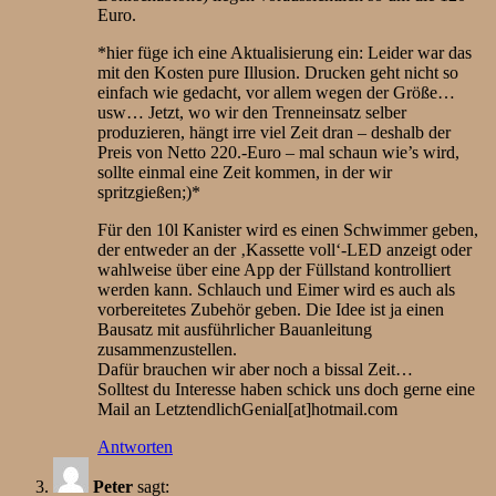
Euro.
*hier füge ich eine Aktualisierung ein: Leider war das
mit den Kosten pure Illusion. Drucken geht nicht so
einfach wie gedacht, vor allem wegen der Größe…
usw… Jetzt, wo wir den Trenneinsatz selber
produzieren, hängt irre viel Zeit dran – deshalb der
Preis von Netto 220.-Euro – mal schaun wie’s wird,
sollte einmal eine Zeit kommen, in der wir
spritzgießen;)*
Für den 10l Kanister wird es einen Schwimmer geben,
der entweder an der ‚Kassette voll‘-LED anzeigt oder
wahlweise über eine App der Füllstand kontrolliert
werden kann. Schlauch und Eimer wird es auch als
vorbereitetes Zubehör geben. Die Idee ist ja einen
Bausatz mit ausführlicher Bauanleitung
zusammenzustellen.
Dafür brauchen wir aber noch a bissal Zeit…
Solltest du Interesse haben schick uns doch gerne eine
Mail an LetztendlichGenial[at]hotmail.com
Antworten
Peter
sagt: