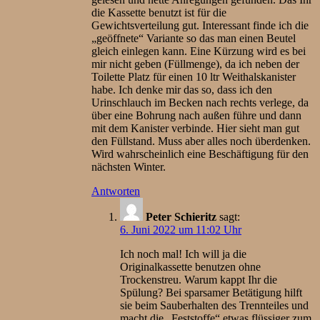
die Kassette benutzt ist für die
Gewichtsverteilung gut. Interessant finde ich die
„geöffnete“ Variante so das man einen Beutel
gleich einlegen kann. Eine Kürzung wird es bei
mir nicht geben (Füllmenge), da ich neben der
Toilette Platz für einen 10 ltr Weithalskanister
habe. Ich denke mir das so, dass ich den
Urinschlauch im Becken nach rechts verlege, da
über eine Bohrung nach außen führe und dann
mit dem Kanister verbinde. Hier sieht man gut
den Füllstand. Muss aber alles noch überdenken.
Wird wahrscheinlich eine Beschäftigung für den
nächsten Winter.
Antworten
Peter Schieritz
sagt:
6. Juni 2022 um 11:02 Uhr
Ich noch mal! Ich will ja die
Originalkassette benutzen ohne
Trockenstreu. Warum kappt Ihr die
Spülung? Bei sparsamer Betätigung hilft
sie beim Sauberhalten des Trennteiles und
macht die „Feststoffe“ etwas flüssiger zum