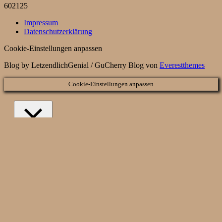
602125
Impressum
Datenschutzerklärung
Cookie-Einstellungen anpassen
Blog by LetzendlichGenial / GuCherry Blog von
Everestthemes
Cookie-Einstellungen anpassen
Schließen
Privatsphäre Übersicht
Diese Webseite verwendet Cookies, um die Nutzung der Seite
zu verbessern. Cookies welche als "notwendig" kategorisiert
sind, werden in Ihrem Browser gespeichert und sind
essenziell für die grundlegende Funktionalität der Webseite.
Zudem verwenden wir Cookies von Drittanbietern, um das