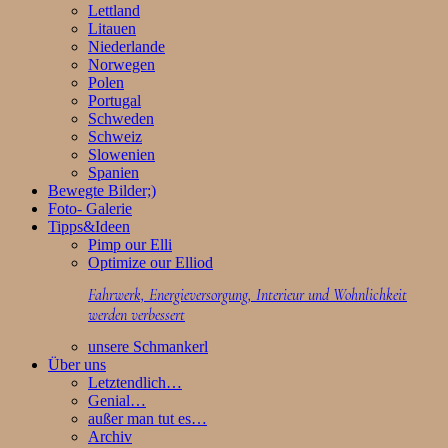
Lettland
Litauen
Niederlande
Norwegen
Polen
Portugal
Schweden
Schweiz
Slowenien
Spanien
Bewegte Bilder;)
Foto- Galerie
Tipps&Ideen
Pimp our Elli
Optimize our Elliod
Fahrwerk, Energieversorgung, Interieur und Wohnlichkeit
werden verbessert
unsere Schmankerl
Über uns
Letztendlich…
Genial…
außer man tut es…
Archiv