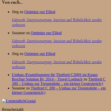
Von euch…
Jörg
zu
Optimize our Elliod
Fahrwerk, Energieversorgung, Interieur und Wohnlichkeit werden
verbessert
Susanne
zu
Optimize our Elliod
Fahrwerk, Energieversorgung, Interieur und Wohnlichkeit werden
verbessert
Jörg
zu
Optimize our Elliod
Fahrwerk, Energieversorgung, Interieur und Wohnlichkeit werden
verbessert
Umbau-/Ersatzlösungen für Thetford C200S im Knaus
BoxStar Solution Bj. 2014 – Travel Logbuch
zu
Thetford C
200 – Umbau zur Trenntoilette – ein kleiner Geniestreich;)
Susanne
zu
Thetford C 200 – Umbau zur Trenntoilette – ein
kleiner Geniestreich;)
Besucherzahl: