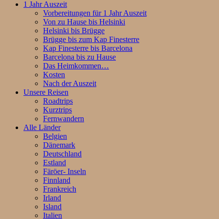
1 Jahr Auszeit
Vorbereitungen für 1 Jahr Auszeit
Von zu Hause bis Helsinki
Helsinki bis Brügge
Brügge bis zum Kap Finesterre
Kap Finesterre bis Barcelona
Barcelona bis zu Hause
Das Heimkommen…
Kosten
Nach der Auszeit
Unsere Reisen
Roadtrips
Kurztrips
Fernwandern
Alle Länder
Belgien
Dänemark
Deutschland
Estland
Färöer- Inseln
Finnland
Frankreich
Irland
Island
Italien