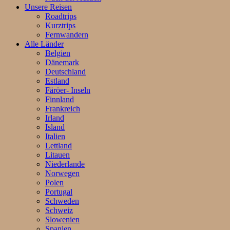
Unsere Reisen
Roadtrips
Kurztrips
Fernwandern
Alle Länder
Belgien
Dänemark
Deutschland
Estland
Färöer- Inseln
Finnland
Frankreich
Irland
Island
Italien
Lettland
Litauen
Niederlande
Norwegen
Polen
Portugal
Schweden
Schweiz
Slowenien
Spanien