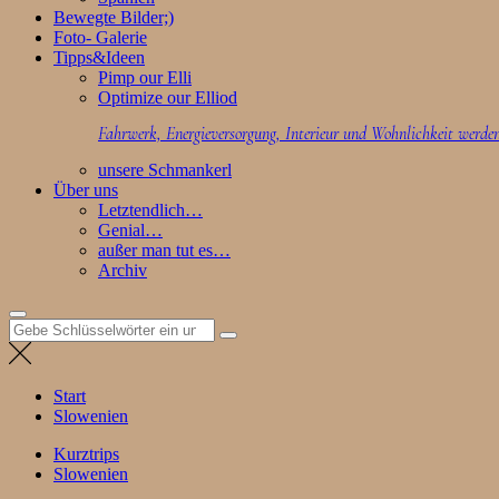
Bewegte Bilder;)
Foto- Galerie
Tipps&Ideen
Pimp our Elli
Optimize our Elliod
Fahrwerk, Energieversorgung, Interieur und Wohnlichkeit werden
unsere Schmankerl
Über uns
Letztendlich…
Genial…
außer man tut es…
Archiv
Suchen
nach:
Start
Slowenien
Kurztrips
Slowenien