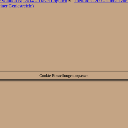
 Solution Bj. 2014 – Travel Logbuch
zu
Thetford C 200 – Umbau zur Tr
iner Geniestreich;)
Cookie-Einstellungen anpassen