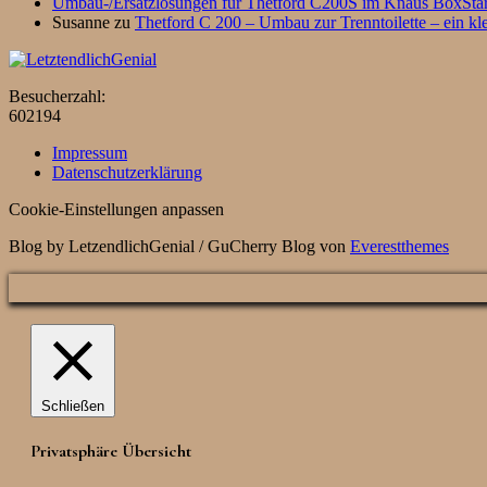
Umbau-/Ersatzlösungen für Thetford C200S im Knaus BoxStar
Susanne
zu
Thetford C 200 – Umbau zur Trenntoilette – ein kle
Besucherzahl:
602194
Impressum
Datenschutzerklärung
Cookie-Einstellungen anpassen
Blog by LetzendlichGenial / GuCherry Blog von
Everestthemes
Schließen
Privatsphäre Übersicht