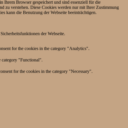
n Ihrem Browser gespeichert und sind essenziell für die
und zu verstehen. Diese Cookies werden nur mit Ihrer Zustimmung
ies kann die Benutzung der Webseite beeinträchtigen.
Sicherheitsfunktionen der Webseite.
nsent for the cookies in the category "Analytics".
e category "Functional".
onsent for the cookies in the category "Necessary".
nsent for the cookies in the category "Other.
nsent for the cookies in the category "Performance".
er has consented to the use of cookies. It does not store any
on Drittanbietern.