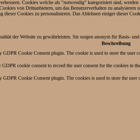
rbessern. Cookies welche als "notwendig" kategorisiert sind, werden i
ookies von Drittanbietern, um das Benutzerverhalten zu analysieren 
 dieser Cookies zu personalisieren. Das Ablehnen einiger dieser Cook
lität der Website zu gewährleisten. Sie sorgen anonym für Basis- und 
Beschreibung
by GDPR Cookie Consent plugin. The cookie is used to store the user co
y GDPR cookie consent to record the user consent for the cookies in th
by GDPR Cookie Consent plugin. The cookies is used to store the user c
by GDPR Cookie Consent plugin. The cookie is used to store the user co
by GDPR Cookie Consent plugin. The cookie is used to store the user co
y the GDPR Cookie Consent plugin and is used to store whether or not us
Inhalten auf Social Media, Feedbacksammlung und andere Funktionen v