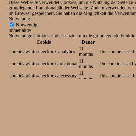
Diese Webseite verwendet Cookies, um die Nutzung der Seite zu ve
grundlegende Funktionalität der Webseite. Zudem verwenden wir C
im Browser gespeichert. Sie haben die Möglichkeit die Verwendung
Notwendig
Notwendig
immer aktiv
Notwendige Cookies sind essenziell um die grundlegende Funktiona
Cookie
Dauer
11
cookielawinfo-checkbox-analytics
This cookie is set 
months
11
cookielawinfo-checkbox-functional
The cookie is set b
months
11
cookielawinfo-checkbox-necessary
This cookie is set 
months
11
cookielawinfo-checkbox-others
This cookie is set 
months
cookielawinfo-checkbox-
11
This cookie is set 
performance
months
11
The cookie is set b
viewed_cookie_policy
months
personal data.
Funktional
Funktional
Funktionale Cookies unterstützen Funktionen wie das Teilen von 