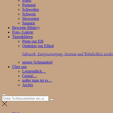
Polen
Portugal
Schweden
Schweiz
Slowenien
Spanien
Bewegte Bilder;)
Foto- Galerie
Tipps&Ideen
Pimp our Elli
Optimize our Elliod
Fahrwerk, Energieversorgung, Interieur und Wohnlichkeit werden
unsere Schmankerl
Über uns
Letztendlich…
Genial…
außer man tut es…
Archiv
Suchen
nach: