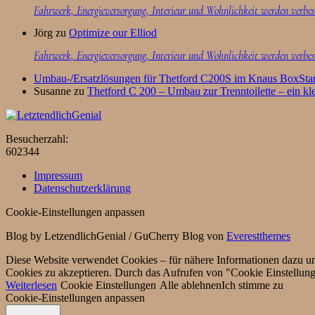
Fahrwerk, Energieversorgung, Interieur und Wohnlichkeit werden verbes
Jörg
zu
Optimize our Elliod
Fahrwerk, Energieversorgung, Interieur und Wohnlichkeit werden verbes
Umbau-/Ersatzlösungen für Thetford C200S im Knaus BoxStar
Susanne
zu
Thetford C 200 – Umbau zur Trenntoilette – ein kle
Besucherzahl:
602344
Impressum
Datenschutzerklärung
Cookie-Einstellungen anpassen
Blog by LetzendlichGenial / GuCherry Blog von
Everestthemes
Diese Website verwendet Cookies – für nähere Informationen dazu und 
Cookies zu akzeptieren. Durch das Aufrufen von "Cookie Einstellun
Weiterlesen
Cookie Einstellungen
Alle ablehnen
Ich stimme zu
Cookie-Einstellungen anpassen