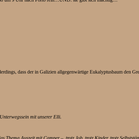
lerdings, dass der in Galizien allgegenwärtige Eukalyptusbaum den Gre
Unterwegssein mit unserer Elli.
 Thema Auszeit mit Camper – trotz Job, trotz Kinder, trotz Selbststän