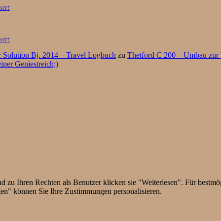
sert
sert
 Solution Bj. 2014 – Travel Logbuch
zu
Thetford C 200 – Umbau zur Tr
iner Geniestreich;)
zu Ihren Rechten als Benutzer klicken sie "Weiterlesen". Für bestmögl
gen" können Sie Ihre Zustimmungen personalisieren.