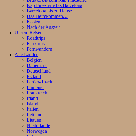
Kap Finesterre bis Barcelona
Barcelona bis zu Hause
Das Heimkommen…
Kosten
Nach der Auszeit
Unsere Reisen
Roadtrips
Kurztrips
Fernwandern
Alle Länder
Belgien
Dänemark
Deutschland
Estland
Färöer- Inseln
Finnland
Frankreich
Irland
Island
Italien
Lettland
Litauen
Niederlande
Norwegen