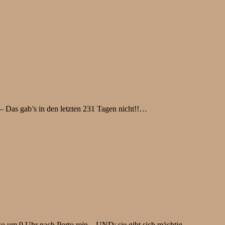
– Das gab’s in den letzten 231 Tagen nicht!!…
üh, so um 9 Uhr nach Porto rein…UND: sie gibt sich mächtig…