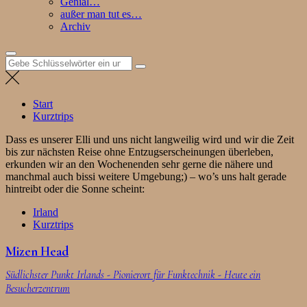
Genial…
außer man tut es…
Archiv
Suchen
nach:
Start
Kurztrips
Dass es unserer Elli und uns nicht langweilig wird und wir die Zeit
bis zur nächsten Reise ohne Entzugserscheinungen überleben,
erkunden wir an den Wochenenden sehr gerne die nähere und
manchmal auch bissi weitere Umgebung;) – wo’s uns halt gerade
hintreibt oder die Sonne scheint:
Irland
Kurztrips
Mizen Head
Südlichster Punkt Irlands - Pionierort für Funktechnik - Heute ein
Besucherzentrum