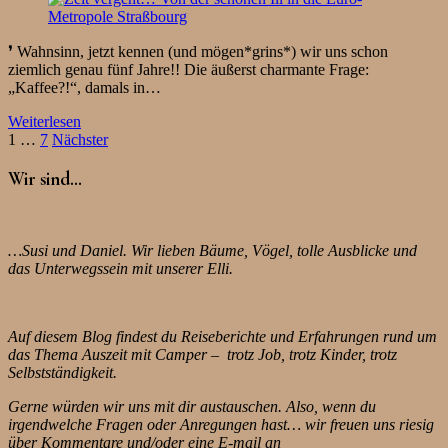
❜ Wahnsinn, jetzt kennen (und mögen*grins*) wir uns schon
ziemlich genau fünf Jahre!! Die äußerst charmante Frage:
„Kaffee?!“, damals in…
Weiterlesen
Seitennummerierung
1
…
7
Nächster
der
Wir sind…
Beiträge
…Susi und Daniel. Wir lieben Bäume, Vögel, tolle Ausblicke und
das Unterwegssein mit unserer Elli.
Auf diesem Blog findest du Reiseberichte und Erfahrungen rund um
das Thema Auszeit mit Camper – trotz Job, trotz Kinder, trotz
Selbstständigkeit.
Gerne würden wir uns mit dir austauschen. Also, wenn du
irgendwelche Fragen oder Anregungen hast… wir freuen uns riesig
über Kommentare und/oder eine E-mail an