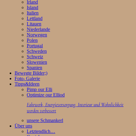
Irland
Island
Italien
Lettland
Litauen
Niederlande
Norwegen
Polen
Portugal
Schweden
Schweiz
Slowenien
Spanien
Bewegte Bilder;)
Foto- Galerie
Tipps&Ideen
Pimp our Elli
Optimize our Elliod
Fahrwerk, Energieversorgung, Interieur und Wohnlichkeit
werden verbessert
unsere Schmankerl
Über uns
Letztendlich…