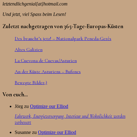
letztendlichgenial[at]hotmail.com
Und jetzt, viel Spass beim Lesen!
Zuletzt nachgetragen von 365-Tage-Europas-Küsten
Des braucht’s jetz! – Nationalpark Peneda-Gerês
Altes Galizien
La Cuevona de Cuevas/Asturien
An der Küste Asturiens – Bufones
Bewegte Bilder;)
Von euch…
Jörg
zu
Optimize our Elliod
Fahrwerk, Energieversorgung, Interieur und Wohnlichkeit werden
verbessert
Susanne
zu
Optimize our Elliod