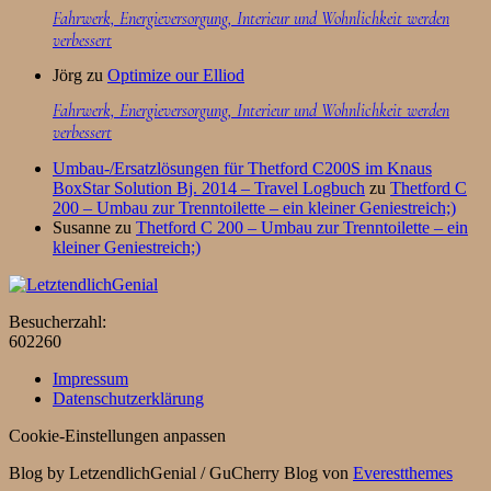
Fahrwerk, Energieversorgung, Interieur und Wohnlichkeit werden
verbessert
Jörg
zu
Optimize our Elliod
Fahrwerk, Energieversorgung, Interieur und Wohnlichkeit werden
verbessert
Umbau-/Ersatzlösungen für Thetford C200S im Knaus
BoxStar Solution Bj. 2014 – Travel Logbuch
zu
Thetford C
200 – Umbau zur Trenntoilette – ein kleiner Geniestreich;)
Susanne
zu
Thetford C 200 – Umbau zur Trenntoilette – ein
kleiner Geniestreich;)
Besucherzahl:
602260
Impressum
Datenschutzerklärung
Cookie-Einstellungen anpassen
Blog by LetzendlichGenial / GuCherry Blog von
Everestthemes