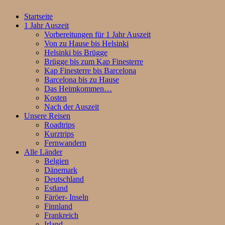
Startseite
1 Jahr Auszeit
Vorbereitungen für 1 Jahr Auszeit
Von zu Hause bis Helsinki
Helsinki bis Brügge
Brügge bis zum Kap Finesterre
Kap Finesterre bis Barcelona
Barcelona bis zu Hause
Das Heimkommen…
Kosten
Nach der Auszeit
Unsere Reisen
Roadtrips
Kurztrips
Fernwandern
Alle Länder
Belgien
Dänemark
Deutschland
Estland
Färöer- Inseln
Finnland
Frankreich
Irland