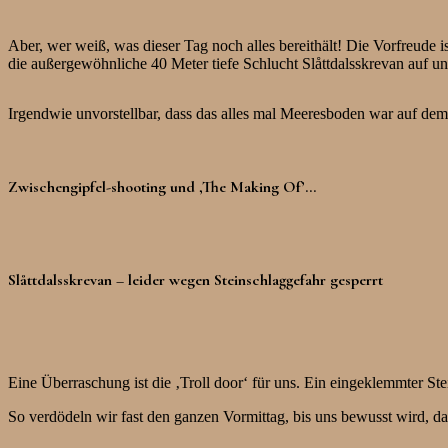
Aber, wer weiß, was dieser Tag noch alles bereithält! Die Vorfreude 
die außergewöhnliche 40 Meter tiefe Schlucht Slåttdalsskrevan auf u
Irgendwie unvorstellbar, dass das alles mal Meeresboden war auf dem
Zwischengipfel-shooting und ‚The Making Of’…
Slåttdalsskrevan – leider wegen Steinschlaggefahr gesperrt
Eine Überraschung ist die ‚Troll door‘ für uns. Ein eingeklemmter 
So verdödeln wir fast den ganzen Vormittag, bis uns bewusst wird, d