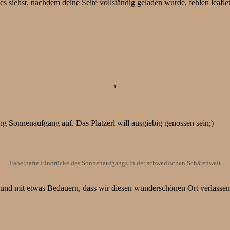
s siehst, nachdem deine Seite vollständig geladen wurde, fehlen leafle
❜
g Sonnenaufgang auf. Das Platzerl will ausgiebig genossen sein;)
Fabelhafte Eindrücke des Sonnenaufgangs in der schwedischen Schärenwelt
h und mit etwas Bedauern, dass wir diesen wunderschönen Ort verlass