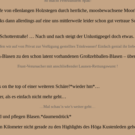
So macht Fernwandern Spaß!
lfe von ellenlangen Holzstegen durch herrliche, moosbewachsene Moo
 dann allerdings auf eine uns mittlerweile leider schon gut vertraue 
 – Schotterstraße! … Nach und nach steigt der Unlustigpegel doch etwa
fen wir auf von Privat zur Verfügung gestelltes Trinkwasser! Einfach genial ihr li
eh-Blasen zu den schon latent vorhandenen Großzehballen-Blasen – üb
Frust-Verursacher mit anschließender Launen-Rettungswurst !
ngs on the top of einer weiteren Schäre!*wieder hm*…
er, als es einfach nicht mehr geht…
…Mal schau’n wie’s weiter geht…
ved und pflegen Blasen.*daumendrück*
 Kilometer nicht gerade zu den Highlights des Höga Kustenleden gehör
.