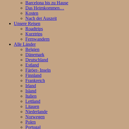
Barcelona bis zu Hause
Das Heimkommen…
Kosten
Nach der Auszeit
Unsere Reisen
Roadtrips
Kurztrips
Fernwandern
Alle Länder
Belgien
Dänemark
Deutschland
Estland
Färöer- Inseln
Finnland
Frankreich
Irland
Island
Italien
Lettland
Litauen
Niederlande
Norwegen
Polen
Portugal