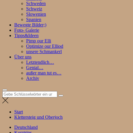
Schweden
Schweiz
Slowenien
Spanien
Bewegte Bilder;)
Foto- Galerie
Tipps&Ideen
Pimp our Elli
Optimize our Elliod
unsere Schmankerl
Über uns
Letztendlich…
Genial…
außer man tut es…
Archiv
Suchen
nach:
Start
Klettersteig und Oberjoch
Deutschland
Kurztrips