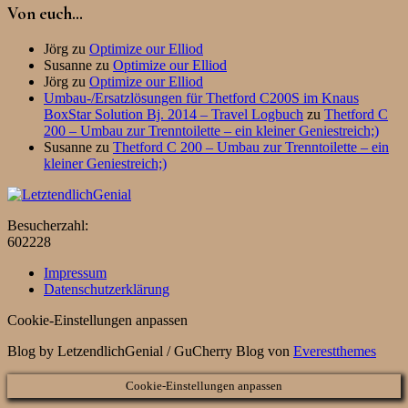
Von euch…
Jörg
zu
Optimize our Elliod
Susanne
zu
Optimize our Elliod
Jörg
zu
Optimize our Elliod
Umbau-/Ersatzlösungen für Thetford C200S im Knaus
BoxStar Solution Bj. 2014 – Travel Logbuch
zu
Thetford C
200 – Umbau zur Trenntoilette – ein kleiner Geniestreich;)
Susanne
zu
Thetford C 200 – Umbau zur Trenntoilette – ein
kleiner Geniestreich;)
Besucherzahl:
602228
Impressum
Datenschutzerklärung
Cookie-Einstellungen anpassen
Blog by LetzendlichGenial / GuCherry Blog von
Everestthemes
Cookie-Einstellungen anpassen