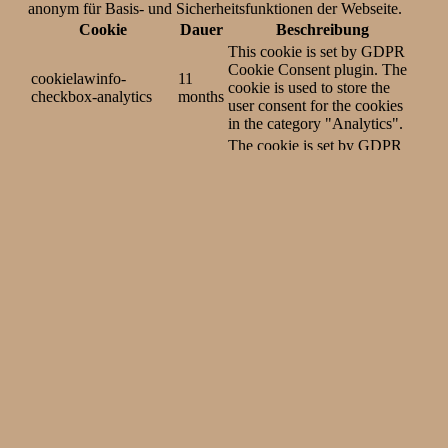
anonym für Basis- und Sicherheitsfunktionen der Webseite.
Cookie
Dauer
Beschreibung
This cookie is set by GDPR
Cookie Consent plugin. The
cookielawinfo-
11
cookie is used to store the
checkbox-analytics
months
user consent for the cookies
in the category "Analytics".
The cookie is set by GDPR
cookielawinfo-
11
cookie consent to record the
checkbox-functional
months
user consent for the cookies
in the category "Functional".
This cookie is set by GDPR
Cookie Consent plugin. The
cookielawinfo-
11
cookies is used to store the
checkbox-necessary
months
user consent for the cookies
in the category "Necessary".
This cookie is set by GDPR
Cookie Consent plugin. The
cookielawinfo-
11
cookie is used to store the
checkbox-others
months
user consent for the cookies
in the category "Other.
This cookie is set by GDPR
Cookie Consent plugin. The
cookielawinfo-
11
cookie is used to store the