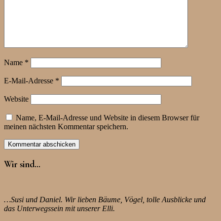
Name
*
E-Mail-Adresse
*
Website
Name, E-Mail-Adresse und Website in diesem Browser für
meinen nächsten Kommentar speichern.
Wir sind…
…Susi und Daniel. Wir lieben Bäume, Vögel, tolle Ausblicke und
das Unterwegssein mit unserer Elli.