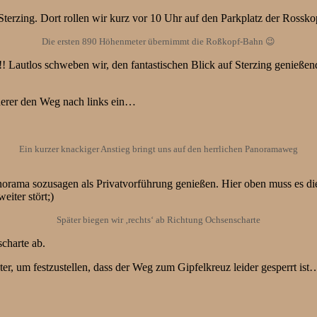
terzing. Dort rollen wir kurz vor 10 Uhr auf den Parkplatz der Ross
Die ersten 890 Höhenmeter übernimmt die Roßkopf-Bahn 😉
h!! Lautlos schweben wir, den fantastischen Blick auf Sterzing genieß
derer den Weg nach links ein…
Ein kurzer knackiger Anstieg bringt uns auf den herrlichen Panoramaweg
ama sozusagen als Privatvorführung genießen. Hier oben muss es die l
iter stört;)
Später biegen wir ‚rechts‘ ab Richtung Ochsenscharte
charte ab.
eter, um festzustellen, dass der Weg zum Gipfelkreuz leider gesperrt ist