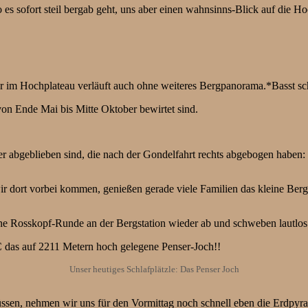
 es sofort steil bergab geht, uns aber einen wahnsinns-Blick auf die Ho
a er im Hochplateau verläuft auch ohne weiteres Bergpanorama.*Basst sc
on Ende Mai bis Mitte Oktober bewirtet sind.
r abgeblieben sind, die nach der Gondelfahrt rechts abgebogen haben:
ir dort vorbei kommen, genießen gerade viele Familien das kleine Bergi
e Rosskopf-Runde an der Bergstation wieder ab und schweben lautlos 
C das auf 2211 Metern hoch gelegene Penser-Joch!!
Unser heutiges Schlafplätzle: Das Penser Joch
sen, nehmen wir uns für den Vormittag noch schnell eben die Erdpyra