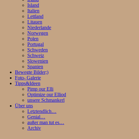
Island
Italien
Lettland
Litauen
Niederlande
Norwegen
Polen
Portugal
Schweden
Schweiz
Slowenien
Spanien
Bewegte Bilder;)
Foto- Galerie
Tipps&Ideen
Pimp our Elli
Optimize our Elliod
unsere Schmankerl
Über uns
Letztendlich…
Genial…
außer man tut es…
Archiv