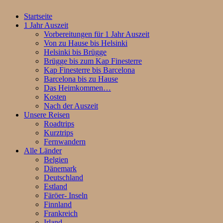
Startseite
1 Jahr Auszeit
Vorbereitungen für 1 Jahr Auszeit
Von zu Hause bis Helsinki
Helsinki bis Brügge
Brügge bis zum Kap Finesterre
Kap Finesterre bis Barcelona
Barcelona bis zu Hause
Das Heimkommen…
Kosten
Nach der Auszeit
Unsere Reisen
Roadtrips
Kurztrips
Fernwandern
Alle Länder
Belgien
Dänemark
Deutschland
Estland
Färöer- Inseln
Finnland
Frankreich
Irland