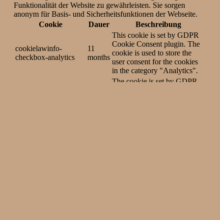
Funktionalität der Website zu gewährleisten. Sie sorgen
anonym für Basis- und Sicherheitsfunktionen der Webseite.
Cookie
Dauer
Beschreibung
This cookie is set by GDPR
Cookie Consent plugin. The
cookielawinfo-
11
cookie is used to store the
checkbox-analytics
months
user consent for the cookies
in the category "Analytics".
The cookie is set by GDPR
cookielawinfo-
11
cookie consent to record the
checkbox-functional
months
user consent for the cookies
in the category "Functional".
This cookie is set by GDPR
Cookie Consent plugin. The
cookielawinfo-
11
cookies is used to store the
checkbox-necessary
months
user consent for the cookies
in the category "Necessary".
This cookie is set by GDPR
Cookie Consent plugin. The
cookielawinfo-
11
cookie is used to store the
checkbox-others
months
user consent for the cookies
in the category "Other.
This cookie is set by GDPR
Cookie Consent plugin. The