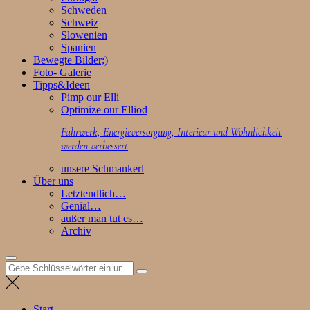
Schweden
Schweiz
Slowenien
Spanien
Bewegte Bilder;)
Foto- Galerie
Tipps&Ideen
Pimp our Elli
Optimize our Elliod
Fahrwerk, Energieversorgung, Interieur und Wohnlichkeit
werden verbessert
unsere Schmankerl
Über uns
Letztendlich…
Genial…
außer man tut es…
Archiv
Suchen
nach:
Start