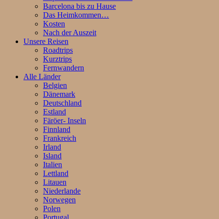
Barcelona bis zu Hause
Das Heimkommen…
Kosten
Nach der Auszeit
Unsere Reisen
Roadtrips
Kurztrips
Fernwandern
Alle Länder
Belgien
Dänemark
Deutschland
Estland
Färöer- Inseln
Finnland
Frankreich
Irland
Island
Italien
Lettland
Litauen
Niederlande
Norwegen
Polen
Portugal