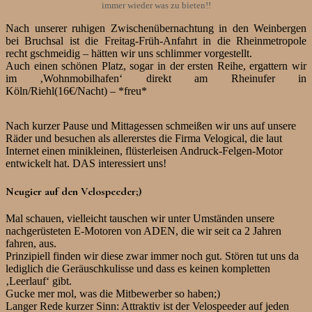
immer wieder was zu bieten!!
Nach unserer ruhigen Zwischenübernachtung in den Weinbergen
bei Bruchsal ist die Freitag-Früh-Anfahrt in die Rheinmetropole
recht gschmeidig – hätten wir uns schlimmer vorgestellt.
Auch einen schönen Platz, sogar in der ersten Reihe, ergattern wir
im ‚Wohnmobilhafen‘ direkt am Rheinufer in
Köln/Riehl(16€/Nacht) – *freu*
Nach kurzer Pause und Mittagessen schmeißen wir uns auf unsere
Räder und besuchen als allererstes die Firma Velogical, die laut
Internet einen minikleinen, flüsterleisen Andruck-Felgen-Motor
entwickelt hat. DAS interessiert uns!
Neugier auf den Velospeeder;)
Mal schauen, vielleicht tauschen wir unter Umständen unsere
nachgerüsteten E-Motoren von ADEN, die wir seit ca 2 Jahren
fahren, aus.
Prinzipiell finden wir diese zwar immer noch gut. Stören tut uns da
lediglich die Geräuschkulisse und dass es keinen kompletten
‚Leerlauf‘ gibt.
Gucke mer mol, was die Mitbewerber so haben;)
Langer Rede kurzer Sinn: Attraktiv ist der Velospeeder auf jeden