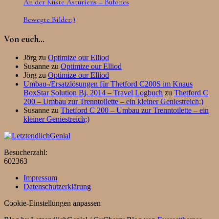
An der Küste Asturiens – Bufones
Bewegte Bilder;)
Von euch…
Jörg
zu
Optimize our Elliod
Susanne
zu
Optimize our Elliod
Jörg
zu
Optimize our Elliod
Umbau-/Ersatzlösungen für Thetford C200S im Knaus
BoxStar Solution Bj. 2014 – Travel Logbuch
zu
Thetford C
200 – Umbau zur Trenntoilette – ein kleiner Geniestreich;)
Susanne
zu
Thetford C 200 – Umbau zur Trenntoilette – ein
kleiner Geniestreich;)
Besucherzahl:
602363
Impressum
Datenschutzerklärung
Cookie-Einstellungen anpassen