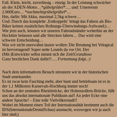
Fall. Klein, leicht, zuverlässig – einzig: In der Leistung schwächer
als der ADEN-Motor…*
gübelgrübel*
…. und: Umererum
2.000Euro… *
nochmehrgrübelgrübel
*…
Hm, dafür: Mit Akku, maximal 2,5kg schwer…
Und: Durch das komplette ‚Entkoppeln‘ bringt das Fahren als Bio-
Biker keinen zusätzlichen Reibungs-Überwindungs-Aufwand;)…
Wie jetzt auch, können wir unseren Fahrradständer weiterhin an der
Hecktüre belassen und alle Strecken fahren… Das wird eine
schwere Entscheidung…
Was wir nicht unerwähnt lassen wollen: Die Beratung bei Velogical
ist hervorragend! Super nette Leutels da vor Ort. Der
(Mit-)Entwickler selbst nimmt sich die Zeit!
Grandioso
Ganz herzlichen Dank dafür!!….
Fortsetzung folgt..:)
Nach dem informativen Besuch streunern wir in der historischen
Stadt umeinander.
Es ist zwar kein Fasching mehr, aber bunt und betriebsam ist es in
der 1,1 Millionen Karnevals-Hochburg immer noch!
Schon an der zentralen Rheinbrücke, der Hohenzollern-Brücke, fällt
uns das absolut internationale Publikum auf! An jeder Ecke eine
andere Sprache! – Eine tolle Vielvölkerstadt!!
Wobei im Moment einen Teil der Internationalität bestimmt auch die
IDS(InternationaleDentalSchau) ausmacht, weswegen wir ja auch
hier sind;)