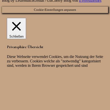
Blog by LetzendlichGenial / GuCherry Blog von
Everestthemes
Cookie-Einstellungen anpassen
Schließen
Privatsphäre Übersicht
Diese Webseite verwendet Cookies, um die Nutzung der Seite
zu verbessern. Cookies welche als "notwendig" kategorisiert
sind, werden in Ihrem Browser gespeichert und sind
essenziell für die grundlegende Funktionalität der Webseite.
Zudem verwenden wir Cookies von Drittanbietern, um das
Benutzerverhalten zu analysieren und zu verstehen. Diese
Cookies werden nur mit Ihrer Zustimmung im Browser
gespeichert. Sie haben die Möglichkeit die Verwendung
dieser Cookies zu personalisieren. Das Ablehnen einiger
dieser Cookies kann die Benutzung der Webseite
beeinträchtigen.
Notwendig