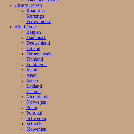
Unsere Reisen
Roadtrips
Kurztrips
Fernwandern
Alle Länder
Belgien
Dänemark
Deutschland
Estland
Färöer- Inseln
Finnland
Frankreich
Irland
Island
Italien
Lettland
Litauen
Niederlande
Norwegen
Polen
Portugal
Schweden
Schweiz
Slowenien