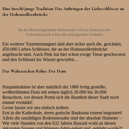
Eine (noch) junge Tradition: Das Anbringen der Liebeschlösser an
der Hohenzollernbrücke
Da das Brückengeländer mittlerweile voll ist, bestücken die
Liebenden auch schon die umliegenden Geländer
Ein weiterer Touristenmagnet sind aber sicher auch die, geschätzt,
450.000 Liebes-Schlösser, die an der Hohenzollernbrücke
angebracht sind. Auch Pink hat hier schon ewige Treue geschworen
und den Schlüssel ins Wasser geworfen…
Das Wahrzeichen Kölns: Der Dom
Hauptattraktion ist aber natürlich der 1880 fertig gestellte,
weltberühmten Dom mit seinen täglich 20.000 bis 30.000
Besuchern, vor dessen Portal sich die Buntheit dieser Stadt noch
einmal verstärkt!
Gerne lassen wir uns einfach treiben:
Erst in die Kathedrale, deren gotische Baukunst extrem begeistert!
Allein die unzähligen Bodenmosaike sind der absolute Hammer –
Wie viele Stunden von den 632 Jahren Bauzeit wohl an diesen
akkuraten Szenen und Wappen dahin-gelegt und -geklebt wurde?!