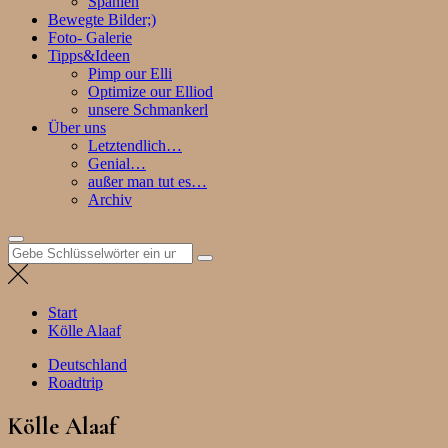
Spanien
Bewegte Bilder;)
Foto- Galerie
Tipps&Ideen
Pimp our Elli
Optimize our Elliod
unsere Schmankerl
Über uns
Letztendlich…
Genial…
außer man tut es…
Archiv
Suchen
nach:
Start
Kölle Alaaf
Deutschland
Roadtrip
Kölle Alaaf