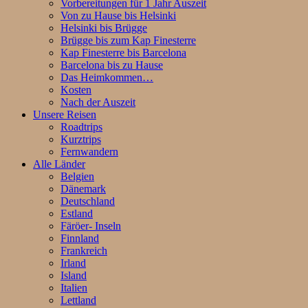
Vorbereitungen für 1 Jahr Auszeit
Von zu Hause bis Helsinki
Helsinki bis Brügge
Brügge bis zum Kap Finesterre
Kap Finesterre bis Barcelona
Barcelona bis zu Hause
Das Heimkommen…
Kosten
Nach der Auszeit
Unsere Reisen
Roadtrips
Kurztrips
Fernwandern
Alle Länder
Belgien
Dänemark
Deutschland
Estland
Färöer- Inseln
Finnland
Frankreich
Irland
Island
Italien
Lettland