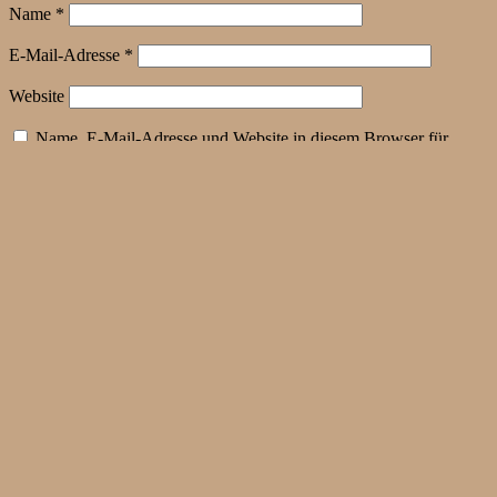
Name
*
E-Mail-Adresse
*
Website
Name, E-Mail-Adresse und Website in diesem Browser für
meinen nächsten Kommentar speichern.
Wir sind…
…Susi und Daniel. Wir lieben Bäume, Vögel, tolle Ausblicke und
das Unterwegssein mit unserer Elli.
Auf diesem Blog findest du Reiseberichte und Erfahrungen rund um
das Thema Auszeit mit Camper – trotz Job, trotz Kinder, trotz
Selbstständigkeit.
Gerne würden wir uns mit dir austauschen. Also, wenn du