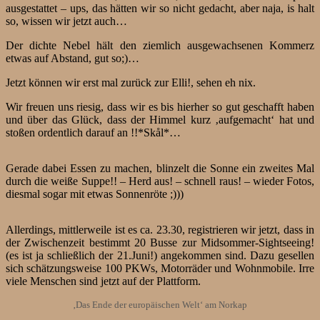
ausgestattet – ups, das hätten wir so nicht gedacht, aber naja, is halt
so, wissen wir jetzt auch…
Der dichte Nebel hält den ziemlich ausgewachsenen Kommerz
etwas auf Abstand, gut so;)…
Jetzt können wir erst mal zurück zur Elli!, sehen eh nix.
Wir freuen uns riesig, dass wir es bis hierher so gut geschafft haben
und über das Glück, dass der Himmel kurz ‚aufgemacht‘ hat und
stoßen ordentlich darauf an !!*Skål*…
Gerade dabei Essen zu machen, blinzelt die Sonne ein zweites Mal
durch die weiße Suppe!! – Herd aus! – schnell raus! – wieder Fotos,
diesmal sogar mit etwas Sonnenröte ;)))
Allerdings, mittlerweile ist es ca. 23.30, registrieren wir jetzt, dass in
der Zwischenzeit bestimmt 20 Busse zur Midsommer-Sightseeing!
(es ist ja schließlich der 21.Juni!) angekommen sind. Dazu gesellen
sich schätzungsweise 100 PKWs, Motorräder und Wohnmobile. Irre
viele Menschen sind jetzt auf der Plattform.
‚Das Ende der europäischen Welt‘ am Norkap