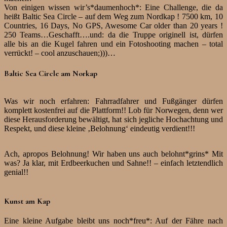
Von einigen wissen wir’s*daumenhoch*: Eine Challenge, die da
heißt Baltic Sea Circle – auf dem Weg zum Nordkap ! 7500 km, 10
Countries, 16 Days, No GPS, Awesome Car older than 20 years !
250 Teams…Geschafft….und: da die Truppe originell ist, dürfen
alle bis an die Kugel fahren und ein Fotoshooting machen – total
verrückt! – cool anzuschauen;)))…
Baltic Sea Circle am Norkap
Was wir noch erfahren: Fahrradfahrer und Fußgänger dürfen
komplett kostenfrei auf die Plattform!! Lob für Norwegen, denn wer
diese Herausforderung bewältigt, hat sich jegliche Hochachtung und
Respekt, und diese kleine ‚Belohnung‘ eindeutig verdient!!!
Ach, apropos Belohnung! Wir haben uns auch belohnt*grins* Mit
was? Ja klar, mit Erdbeerkuchen und Sahne!! – einfach letztendlich
genial!!
Kunst am Kap
Eine kleine Aufgabe bleibt uns noch*freu*: Auf der Fähre nach