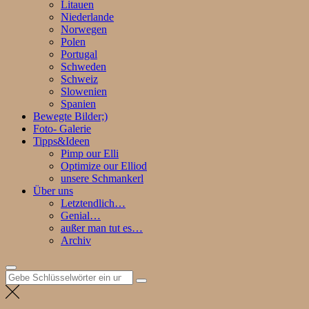
Litauen
Niederlande
Norwegen
Polen
Portugal
Schweden
Schweiz
Slowenien
Spanien
Bewegte Bilder;)
Foto- Galerie
Tipps&Ideen
Pimp our Elli
Optimize our Elliod
unsere Schmankerl
Über uns
Letztendlich…
Genial…
außer man tut es…
Archiv
Suchen
nach: