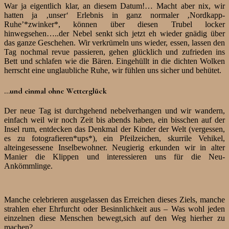
War ja eigentlich klar, an diesem Datum!… Macht aber nix, wir
hatten ja ‚unser‘ Erlebnis in ganz normaler ‚Nordkapp-
Ruhe’*zwinker*, können über diesen Trubel locker
hinwegsehen…..der Nebel senkt sich jetzt eh wieder gnädig über
das ganze Geschehen. Wir verkrümeln uns wieder, essen, lassen den
Tag nochmal revue passieren, gehen glücklich und zufrieden ins
Bett und schlafen wie die Bären. Eingehüllt in die dichten Wolken
herrscht eine unglaubliche Ruhe, wir fühlen uns sicher und behütet.
…und einmal ohne Wetterglück
Der neue Tag ist durchgehend nebelverhangen und wir wandern,
einfach weil wir noch Zeit bis abends haben, ein bisschen auf der
Insel rum, entdecken das Denkmal der Kinder der Welt (vergessen,
es zu fotografieren*ups*), ein Pfeilzeichen, skurrile Vehikel,
alteingesessene Inselbewohner. Neugierig erkunden wir in alter
Manier die Klippen und interessieren uns für die Neu-
Ankömmlinge.
Manche celebrieren ausgelassen das Erreichen dieses Ziels, manche
strahlen eher Ehrfurcht oder Besinnlichkeit aus – Was wohl jeden
einzelnen diese Menschen bewegt,sich auf den Weg hierher zu
machen?