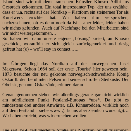
Island sind wir mit dem iranischen Künstler Khosro Adibi ins
Gespräch gekommen. Ein total interessanter Typ, der uns erzählte,
dass er u.a. rechts auf der Nordkap – Plattform ein steinernes Tor als
Kunstwerk errichtet hat. Wir haben ihm versprochen,
nachzuschauen, ob es denn noch da ist… aber leider, leider haben
wir nichts gefunden. Auch auf Nachfrage bei den Mitarbeitern sind
wir nicht weitergekommen….
So haben wir dann unsere eigene ‚Lösung‘ kreiert, an Khosro
geschickt, woraufhin er sich gleich zurückgemeldet und riesig
gefreut hat ;))) – we’ll stay in contact …..
Im Übrigen liegt das Nordkap auf der norwegischen Insel
Magerøya. Schon 1664 soll der erste ‚Tourist‘ hier gewesen sein.
1873 besuchte der neu gekrönte norwegisch-schwedische König
Oskar ll. den berühmten Felsen mit seiner schroffen Steilküste. Der
Obelisk, genannt Oskarsäule, erinnert daran.
Genau genommen stehen wir allerdings gerade gar nicht wirklich
am nördlichsten Punkt Festland-Europas *ups*. Da gibt es
mindestens drei andere Anwärter, z.B. Kinnarodden, wirklich noch
auf dem Festland – siehe www ;). Is uns aber ziemlich wurscht;))…
Wir haben erreicht, was wir erreichen wollten.
Die seit 1956 fertiggestellte Straße ans Nordkap bringt zusammen