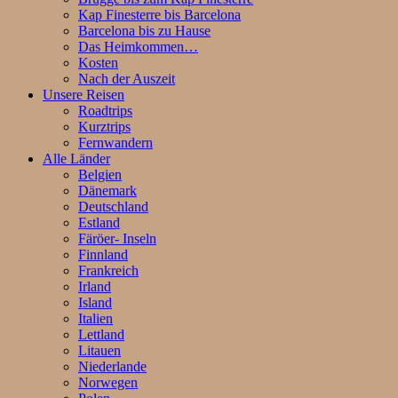
Kap Finesterre bis Barcelona
Barcelona bis zu Hause
Das Heimkommen…
Kosten
Nach der Auszeit
Unsere Reisen
Roadtrips
Kurztrips
Fernwandern
Alle Länder
Belgien
Dänemark
Deutschland
Estland
Färöer- Inseln
Finnland
Frankreich
Irland
Island
Italien
Lettland
Litauen
Niederlande
Norwegen