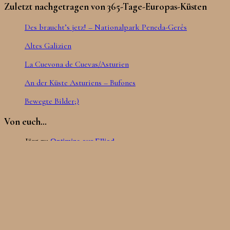
Zuletzt nachgetragen von 365-Tage-Europas-Küsten
Des braucht’s jetz! – Nationalpark Peneda-Gerês
Altes Galizien
La Cuevona de Cuevas/Asturien
An der Küste Asturiens – Bufones
Bewegte Bilder;)
Von euch…
Jörg
zu
Optimize our Elliod
Fahrwerk, Energieversorgung, Interieur und Wohnlichkeit werden
verbessert
Susanne
zu
Optimize our Elliod
Fahrwerk, Energieversorgung, Interieur und Wohnlichkeit werden
verbessert
Jörg
zu
Optimize our Elliod