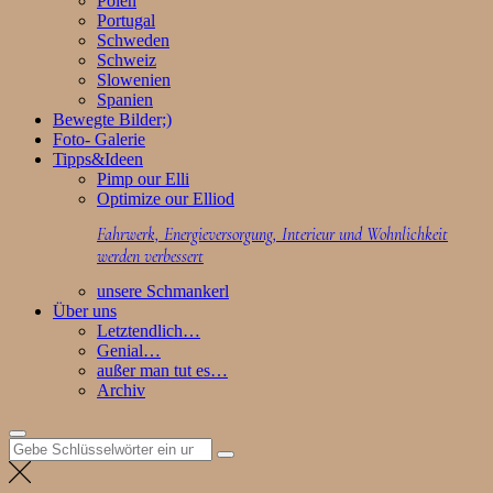
Polen
Portugal
Schweden
Schweiz
Slowenien
Spanien
Bewegte Bilder;)
Foto- Galerie
Tipps&Ideen
Pimp our Elli
Optimize our Elliod
Fahrwerk, Energieversorgung, Interieur und Wohnlichkeit
werden verbessert
unsere Schmankerl
Über uns
Letztendlich…
Genial…
außer man tut es…
Archiv
Suchen
nach: