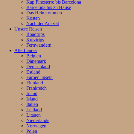
Kap Finesterre bis Barcelona
Barcelona bis zu Hause
Das Heimkommen…
Kosten
Nach der Auszeit
Unsere Reisen
Roadtrips
Kurztrips
Fernwandern
Alle Länder
Belgien
Dänemark
Deutschland
Estland
Färöer- Inseln
Finnland
Frankreich
Irland
Island
Italien
Lettland
Litauen
Niederlande
Norwegen
Polen