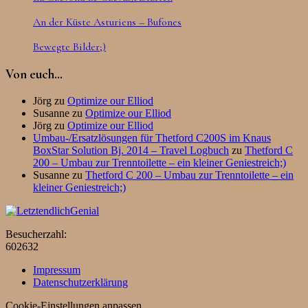
An der Küste Asturiens – Bufones
Bewegte Bilder;)
Von euch…
Jörg
zu
Optimize our Elliod
Susanne
zu
Optimize our Elliod
Jörg
zu
Optimize our Elliod
Umbau-/Ersatzlösungen für Thetford C200S im Knaus
BoxStar Solution Bj. 2014 – Travel Logbuch
zu
Thetford C
200 – Umbau zur Trenntoilette – ein kleiner Geniestreich;)
Susanne
zu
Thetford C 200 – Umbau zur Trenntoilette – ein
kleiner Geniestreich;)
Besucherzahl:
602632
Impressum
Datenschutzerklärung
Cookie-Einstellungen anpassen