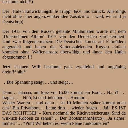
bestimmt nicht!!)
Der ‚Hafen-Entwicklungshilfe-Trupp‘ lässt uns zurück. Allerdings
nicht ohne einer augenzwinkernden Zusatzinfo – weil, wir sind ja
Deutsche;)) :
Der 1913 von den Russen gebaute Militärhafen wurde mit dem
‚Unternehmen Albion‘ 1917 von den Deutschen zurückerobert!
Und zwar folgendermaßen: Die Deutschen kamen auf Fahrrädern
angeradelt und haben die Karten-spielenden Russen einfach
komplett ohne Waffeneinsatz überwältigt und ihnen den Hafen
abgenommen !!!
Jetzt schauen WIR bestimmt ganz zweifelnd und ungläubig
drein!!*hihi*
…Die Spannung steigt … und steigt …
Dann… tataaaa, um kurz vor 16.00 kommt ein Boot… Na..?! -…
fragen… – Nöö, ist ein Linienboot… Hmmm…
Wieder Warten… und dann… so 10 Minuten später kommt noch
eins! Ein Privatboot… Leute drin… wieder fragen… Ja!! ES IST
DAS RICHTIGE!! – Kurz nochmal die Rückversicherung: Sind da
wirklich Robben zu sehen?… Der Bootsmann(Marco): „Ja sicher!
Immer!“… *Puh! Wir lieben es, wenn Pläne funktionieren*