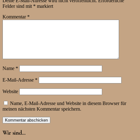
Deine E-Mail-Adresse wird nicht veröffentlicht.
Erforderliche
Felder sind mit
*
markiert
Kommentar
*
Name
*
E-Mail-Adresse
*
Website
Name, E-Mail-Adresse und Website in diesem Browser für
meinen nächsten Kommentar speichern.
Wir sind…