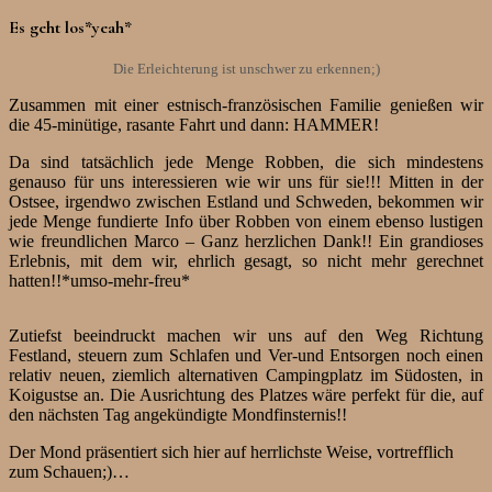
Es geht los*yeah*
Die Erleichterung ist unschwer zu erkennen;)
Zusammen mit einer estnisch-französischen Familie genießen wir
die 45-minütige, rasante Fahrt und dann: HAMMER!
Da sind tatsächlich jede Menge Robben, die sich mindestens
genauso für uns interessieren wie wir uns für sie!!! Mitten in der
Ostsee, irgendwo zwischen Estland und Schweden, bekommen wir
jede Menge fundierte Info über Robben von einem ebenso lustigen
wie freundlichen Marco – Ganz herzlichen Dank!! Ein grandioses
Erlebnis, mit dem wir, ehrlich gesagt, so nicht mehr gerechnet
hatten!!*umso-mehr-freu*
Zutiefst beeindruckt machen wir uns auf den Weg Richtung
Festland, steuern zum Schlafen und Ver-und Entsorgen noch einen
relativ neuen, ziemlich alternativen Campingplatz im Südosten, in
Koigustse an. Die Ausrichtung des Platzes wäre perfekt für die, auf
den nächsten Tag angekündigte Mondfinsternis!!
Der Mond präsentiert sich hier auf herrlichste Weise, vortrefflich
zum Schauen;)…