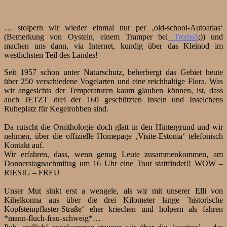
… stolpern wir wieder einmal nur per ‚old-school-Autoatlas‘
(Bemerkung von Oystein, einem Tramper bei
Tromsö
;)) und
machen uns dann, via Internet, kundig über das Kleinod im
westlichsten Teil des Landes!
Seit 1957 schon unter Naturschutz, beherbergt das Gebiet heute
über 250 verschiedene Vogelarten und eine reichhaltige Flora. Was
wir angesichts der Temperaturen kaum glauben können, ist, dass
auch JETZT drei der 160 geschützten Inseln und Inselchens
Ruheplatz für Kegelrobben sind.
Da rutscht die Ornithologie doch glatt in den Hintergrund und wir
nehmen, über die offizielle Homepage ‚Visite-Estonia‘ telefonisch
Kontakt auf.
Wir erfahren, dass, wenn genug Leute zusammenkommen, am
Donnerstagnachmittag um 16 Uhr eine Tour stattfindet!! WOW –
RIESIG – FREU
Unser Mut sinkt erst a wengele, als wir mit unserer Elli von
Kihelkonna aus über die drei Kilometer lange `historische
Kopfsteinpflaster-Straße‘ eher kriechen und holpern als fahren
*mann-fluch-frau-schweig*…