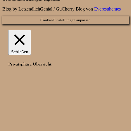
Blog by LetzendlichGenial / GuCherry Blog von
Everestthemes
Cookie-Einstellungen anpassen
Schließen
Privatsphäre Übersicht
Diese Webseite verwendet Cookies, um die Nutzung der Seite
zu verbessern. Cookies welche als "notwendig" kategorisiert
sind, werden in Ihrem Browser gespeichert und sind
essenziell für die grundlegende Funktionalität der Webseite.
Zudem verwenden wir Cookies von Drittanbietern, um das
Benutzerverhalten zu analysieren und zu verstehen. Diese
Cookies werden nur mit Ihrer Zustimmung im Browser
gespeichert. Sie haben die Möglichkeit die Verwendung
dieser Cookies zu personalisieren. Das Ablehnen einiger
dieser Cookies kann die Benutzung der Webseite
beeinträchtigen.