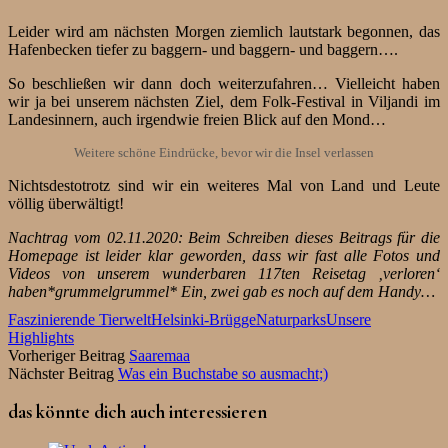
Leider wird am nächsten Morgen ziemlich lautstark begonnen, das
Hafenbecken tiefer zu baggern- und baggern- und baggern….
So beschließen wir dann doch weiterzufahren… Vielleicht haben
wir ja bei unserem nächsten Ziel, dem Folk-Festival in Viljandi im
Landesinnern, auch irgendwie freien Blick auf den Mond…
Weitere schöne Eindrücke, bevor wir die Insel verlassen
Nichtsdestotrotz sind wir ein weiteres Mal von Land und Leute
völlig überwältigt!
Nachtrag vom 02.11.2020: Beim Schreiben dieses Beitrags für die
Homepage ist leider klar geworden, dass wir fast alle Fotos und
Videos von unserem wunderbaren 117ten Reisetag ‚verloren‘
haben*grummelgrummel* Ein, zwei gab es noch auf dem Handy…
Faszinierende Tierwelt
Helsinki-Brügge
Naturparks
Unsere
Highlights
Vorheriger Beitrag
Saaremaa
Nächster Beitrag
Was ein Buchstabe so ausmacht;)
das könnte dich auch interessieren