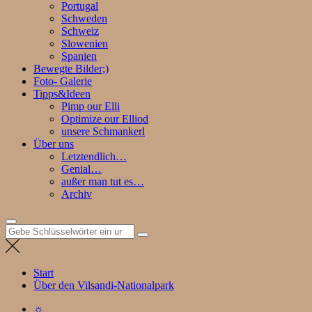
Portugal
Schweden
Schweiz
Slowenien
Spanien
Bewegte Bilder;)
Foto- Galerie
Tipps&Ideen
Pimp our Elli
Optimize our Elliod
unsere Schmankerl
Über uns
Letztendlich…
Genial…
außer man tut es…
Archiv
Suchen
nach:
Start
Über den Vilsandi-Nationalpark
☼