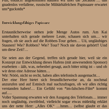
Puh, endlich! angekommen staunen wir über die ‚location’… das
gnadenlos verfallene, russische Militärhäfelchen Papissaare erwartet
uns*guckstdu*
Entwicklungsfähiges Papissare
Erstaunlicherweise stehen jede Menge Autos rum. Am Kai
unterhalten sich gerade mehrere Leute, schauen sich um… wir
fragen, ob sie auch auf die Robben-Tour gehen… Uii, ungläubiges
Staunen! Wie? Robben? Wie? Tour? Noch nie davon gehört!! Und
um diese Zeit?…
Sie seien aus der Gegend, treffen sich gerade hier, weil sie ein
Konzept zur Entwicklung dieses Hafens (mit anwesendem Sponsor)
erarbeiten – ääh, was, nebenbei gesagt, auch bitter nötig ist – und ob
wir denn eine Adresse hätten…
Wir: Nööö, nicht so recht, haben alles telefonisch ausgemacht…
Der eine Herr bietet sich freundlicherweise an, da nochmal
anzurufen und auf Estnisch mal nachzufragen, ob wir alles richtig
verstanden haben!… Ein Gefühl von *im-falschen-Film* kommt
auf….
Voller Spannung erwarten wir den Ausgang des Telefonats… immer
noch ungläubig, zweifelnd, vielleicht sogar etwas mitleidig erklärt
uns der nette Herr: „Alles OK“ …hmm… (selbst glaubt er das