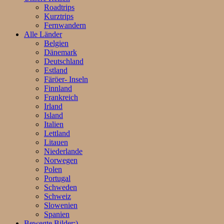
Roadtrips
Kurztrips
Fernwandern
Alle Länder
Belgien
Dänemark
Deutschland
Estland
Färöer- Inseln
Finnland
Frankreich
Irland
Island
Italien
Lettland
Litauen
Niederlande
Norwegen
Polen
Portugal
Schweden
Schweiz
Slowenien
Spanien
Bewegte Bilder;)