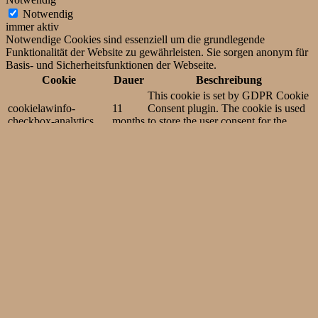
Notwendig
immer aktiv
Notwendige Cookies sind essenziell um die grundlegende
Funktionalität der Website zu gewährleisten. Sie sorgen anonym für
Basis- und Sicherheitsfunktionen der Webseite.
Cookie
Dauer
Beschreibung
This cookie is set by GDPR Cookie
cookielawinfo-
11
Consent plugin. The cookie is used
checkbox-analytics
months
to store the user consent for the
cookies in the category "Analytics".
The cookie is set by GDPR cookie
cookielawinfo-
11
consent to record the user consent
checkbox-functional
months
for the cookies in the category
"Functional".
This cookie is set by GDPR Cookie
Consent plugin. The cookies is used
cookielawinfo-
11
to store the user consent for the
checkbox-necessary
months
cookies in the category
"Necessary".
This cookie is set by GDPR Cookie
cookielawinfo-
11
Consent plugin. The cookie is used
checkbox-others
months
to store the user consent for the
cookies in the category "Other.