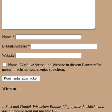
Name
*
E-Mail-Adresse
*
Website
Name, E-Mail-Adresse und Website in diesem Browser für
meinen nächsten Kommentar speichern.
Wir sind…
…Susi und Daniel. Wir lieben Bäume, Vögel, tolle Ausblicke und
das Unterwegssein mit unserer Elli.