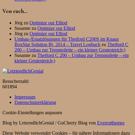
Von euch…
Jörg
zu
Optimize our Elliod
Susanne
zu
Optimize our Elliod
Jörg
zu
Optimize our Elliod
Umbau-/Ersatzlösungen für Thetford C200S im Knaus
BoxStar Solution Bj. 2014 – Travel Logbuch
zu
Thetford C
200 – Umbau zur Trenntoilette – ein kleiner Geniestreich;)
Susanne
zu
Thetford C 200 – Umbau zur Trenntoilette – ein
kleiner Geniestreich;)
Besucherzahl:
601894
Impressum
Datenschutzerklärung
Cookie-Einstellungen anpassen
Blog by LetzendlichGenial / GuCherry Blog von
Everestthemes
Diese Website verwendet Cookies – für nähere Informationen dazu