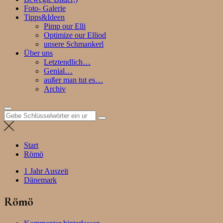
Foto- Galerie
Tipps&Ideen
Pimp our Elli
Optimize our Elliod
unsere Schmankerl
Über uns
Letztendlich…
Genial…
außer man tut es…
Archiv
Suchen
nach:
Start
Römö
1 Jahr Auszeit
Dänemark
Römö