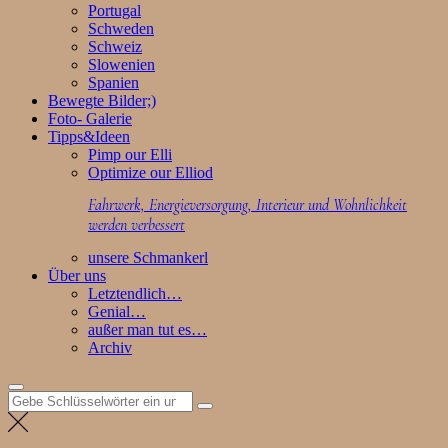
Portugal
Schweden
Schweiz
Slowenien
Spanien
Bewegte Bilder;)
Foto- Galerie
Tipps&Ideen
Pimp our Elli
Optimize our Elliod
Fahrwerk, Energieversorgung, Interieur und Wohnlichkeit
werden verbessert
unsere Schmankerl
Über uns
Letztendlich…
Genial…
außer man tut es…
Archiv
Suchen
nach: