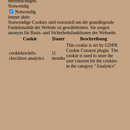
beeinträchtigen.
Notwendig
Notwendig
immer aktiv
Notwendige Cookies sind essenziell um die grundlegende
Funktionalität der Website zu gewährleisten. Sie sorgen
anonym für Basis- und Sicherheitsfunktionen der Webseite.
Cookie
Dauer
Beschreibung
This cookie is set by GDPR
Cookie Consent plugin. The
cookielawinfo-
11
cookie is used to store the
checkbox-analytics
months
user consent for the cookies
in the category "Analytics".
The cookie is set by GDPR
cookielawinfo-
11
cookie consent to record the
checkbox-functional
months
user consent for the cookies
in the category "Functional".
This cookie is set by GDPR
Cookie Consent plugin. The
cookielawinfo-
11
cookies is used to store the
checkbox-necessary
months
user consent for the cookies
in the category "Necessary".
This cookie is set by GDPR
Cookie Consent plugin. The
cookielawinfo-
11