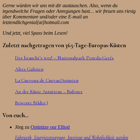
Gerne würden wir uns mit dir austauschen. Also, wenn du
irgendwelche Fragen oder Anregungen hast… wir freuen uns riesig
über Kommentare und/oder eine E-mail an
letztendlichgenial[at]hotmail.com
Und jetzt, viel Spass beim Lesen!
Zuletzt nachgetragen von 365-Tage-Europas-Küsten
Des braucht’s jetz! – Nationalpark Peneda-Gerês
Altes Galizien
La Cuevona de Cuevas/Asturien
An der Küste Asturiens – Bufones
Bewegte Bilder;)
Von euch…
Jörg
zu
Optimize our Elliod
Fahrwerk, Energieversorgung, Interieur und Wohnlichkeit werden