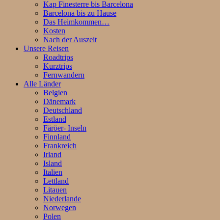
Kap Finesterre bis Barcelona
Barcelona bis zu Hause
Das Heimkommen…
Kosten
Nach der Auszeit
Unsere Reisen
Roadtrips
Kurztrips
Fernwandern
Alle Länder
Belgien
Dänemark
Deutschland
Estland
Färöer- Inseln
Finnland
Frankreich
Irland
Island
Italien
Lettland
Litauen
Niederlande
Norwegen
Polen