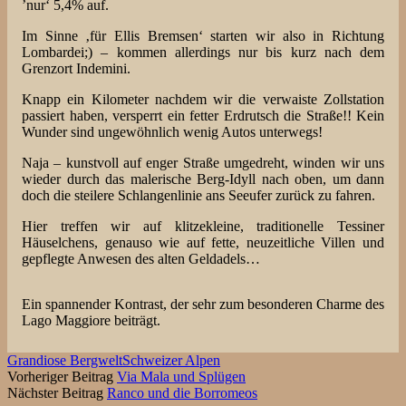
’nur‘ 5,4% auf.
Im Sinne ‚für Ellis Bremsen‘ starten wir also in Richtung
Lombardei;) – kommen allerdings nur bis kurz nach dem
Grenzort Indemini.
Knapp ein Kilometer nachdem wir die verwaiste Zollstation
passiert haben, versperrt ein fetter Erdrutsch die Straße!! Kein
Wunder sind ungewöhnlich wenig Autos unterwegs!
Naja – kunstvoll auf enger Straße umgedreht, winden wir uns
wieder durch das malerische Berg-Idyll nach oben, um dann
doch die steilere Schlangenlinie ans Seeufer zurück zu fahren.
Hier treffen wir auf klitzekleine, traditionelle Tessiner
Häuselchens, genauso wie auf fette, neuzeitliche Villen und
gepflegte Anwesen des alten Geldadels…
Ein spannender Kontrast, der sehr zum besonderen Charme des
Lago Maggiore beiträgt.
Grandiose Bergwelt
Schweizer Alpen
Vorheriger Beitrag
Via Mala und Splügen
Nächster Beitrag
Ranco und die Borromeos