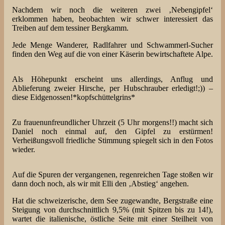
Nachdem wir noch die weiteren zwei ‚Nebengipfel‘
erklommen haben, beobachten wir schwer interessiert das
Treiben auf dem tessiner Bergkamm.
Jede Menge Wanderer, Radlfahrer und Schwammerl-Sucher
finden den Weg auf die von einer Käserin bewirtschaftete Alpe.
Als Höhepunkt erscheint uns allerdings, Anflug und
Ablieferung zweier Hirsche, per Hubschrauber erledigt!;)) –
diese Eidgenossen!*kopfschüttelgrins*
Zu frauenunfreundlicher Uhrzeit (5 Uhr morgens!!) macht sich
Daniel noch einmal auf, den Gipfel zu erstürmen!
Verheißungsvoll friedliche Stimmung spiegelt sich in den Fotos
wieder.
Auf die Spuren der vergangenen, regenreichen Tage stoßen wir
dann doch noch, als wir mit Elli den ‚Abstieg‘ angehen.
Hat die schweizerische, dem See zugewandte, Bergstraße eine
Steigung von durchschnittlich 9,5% (mit Spitzen bis zu 14!),
wartet die italienische, östliche Seite mit einer Steilheit von