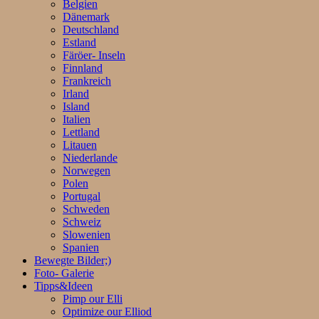
Belgien
Dänemark
Deutschland
Estland
Färöer- Inseln
Finnland
Frankreich
Irland
Island
Italien
Lettland
Litauen
Niederlande
Norwegen
Polen
Portugal
Schweden
Schweiz
Slowenien
Spanien
Bewegte Bilder;)
Foto- Galerie
Tipps&Ideen
Pimp our Elli
Optimize our Elliod