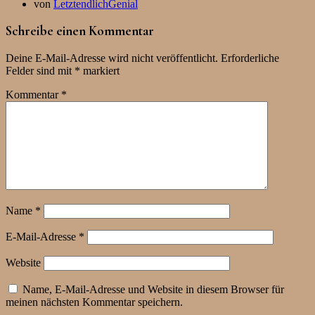
von
LetztendlichGenial
Schreibe einen Kommentar
Deine E-Mail-Adresse wird nicht veröffentlicht.
Erforderliche
Felder sind mit
*
markiert
Kommentar
*
Name
*
E-Mail-Adresse
*
Website
Name, E-Mail-Adresse und Website in diesem Browser für
meinen nächsten Kommentar speichern.