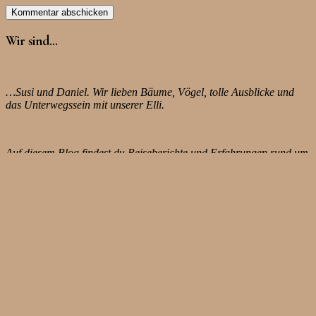
Wir sind…
…Susi und Daniel. Wir lieben Bäume, Vögel, tolle Ausblicke und
das Unterwegssein mit unserer Elli.
Auf diesem Blog findest du Reiseberichte und Erfahrungen rund um
das Thema Auszeit mit Camper – trotz Job, trotz Kinder, trotz
Selbstständigkeit.
Gerne würden wir uns mit dir austauschen. Also, wenn du
irgendwelche Fragen oder Anregungen hast… wir freuen uns riesig
über Kommentare und/oder eine E-mail an
letztendlichgenial[at]hotmail.com
Und jetzt, viel Spass beim Lesen!
Zuletzt nachgetragen von 365-Tage-Europas-Küsten