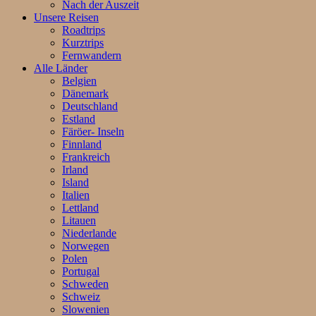
Nach der Auszeit
Unsere Reisen
Roadtrips
Kurztrips
Fernwandern
Alle Länder
Belgien
Dänemark
Deutschland
Estland
Färöer- Inseln
Finnland
Frankreich
Irland
Island
Italien
Lettland
Litauen
Niederlande
Norwegen
Polen
Portugal
Schweden
Schweiz
Slowenien