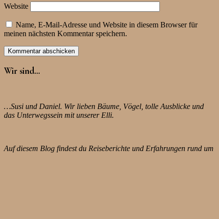
Website
Name, E-Mail-Adresse und Website in diesem Browser für
meinen nächsten Kommentar speichern.
Wir sind…
…Susi und Daniel. Wir lieben Bäume, Vögel, tolle Ausblicke und
das Unterwegssein mit unserer Elli.
Auf diesem Blog findest du Reiseberichte und Erfahrungen rund um
das Thema Auszeit mit Camper – trotz Job, trotz Kinder, trotz
Selbstständigkeit.
Gerne würden wir uns mit dir austauschen. Also, wenn du
irgendwelche Fragen oder Anregungen hast… wir freuen uns riesig
über Kommentare und/oder eine E-mail an
letztendlichgenial[at]hotmail.com