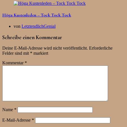
Höga Kustenleden – Tock Tock Tock
von
LetztendlichGenial
Schreibe einen Kommentar
Deine E-Mail-Adresse wird nicht veröffentlicht.
Erforderliche
Felder sind mit
*
markiert
Kommentar
*
Name
*
E-Mail-Adresse
*