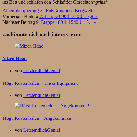
ins Bett und schlafen den Schlaf der Gerechten*
grins
*
Alpenüberquerung zu Fuß
Grandiose Bergwelt
Vorheriger Beitrag
7. Etappe 990⇑-740⇓-17,8⇔
Nächster Beitrag
9. Etappe 180⇑-1540⇓-15,1⇔
das könnte dich auch interessieren
Mizen Head
von
LetztendlichGenial
Höga Kustenleden – Unser Equipment
von
LetztendlichGenial
Höga Kustenleden – Angekommen!
von
LetztendlichGenial