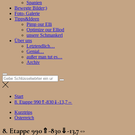
Spanien
Bewegte Bilder;)
Foto- Galerie
Tipps&Ideen
Pimp our Elli
Optimize our Elliod
unsere Schmankerl
Über uns
Letztendlich…
Genial…
außer man tut es…
Archiv
Suchen
nach:
Start
8. Etappe 990⇑-830⇓-13,7⇔
Kurztrips
Österreich
8. Etappe 990⇑-830⇓-13,7⇔