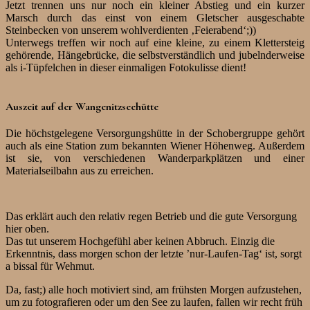
Jetzt trennen uns nur noch ein kleiner Abstieg und ein kurzer
Marsch durch das einst von einem Gletscher ausgeschabte
Steinbecken von unserem wohlverdienten ‚Feierabend‘;))
Unterwegs treffen wir noch auf eine kleine, zu einem Klettersteig
gehörende, Hängebrücke, die selbstverständlich und jubelnderweise
als i-Tüpfelchen in dieser einmaligen Fotokulisse dient!
Auszeit auf der Wangenitzseehütte
Die höchstgelegene Versorgungshütte in der Schobergruppe gehört
auch als eine Station zum bekannten Wiener Höhenweg. Außerdem
ist sie, von verschiedenen Wanderparkplätzen und einer
Materialseilbahn aus zu erreichen.
Das erklärt auch den relativ regen Betrieb und die gute Versorgung
hier oben.
Das tut unserem Hochgefühl aber keinen Abbruch. Einzig die
Erkenntnis, dass morgen schon der letzte ’nur-Laufen-Tag‘ ist, sorgt
a bissal für Wehmut.
Da, fast;) alle hoch motiviert sind, am frühsten Morgen aufzustehen,
um zu fotografieren oder um den See zu laufen, fallen wir recht früh