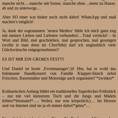
manche nicht….manche mit Sonne, manche ohne…meist zu Hause,
ab und zu unterwegs…
Aber SO einer war bisher noch nicht dabei! WhatsApp und mail
machen’s möglich!
Ja, dank der sogenannten ’neuen Medien‘ fühle ich mich ganz eng
mit meinen Lieben und Liebsten verbunden!…Total verrückt! – In
Wort und Bild, mal geschrieben, mal gesprochen, mal gesungen
(wofür is man denn im Chor!hihi) darf ich unglaublich viele
Glückwünsche entgegennehmen!!
ES IST MIR EIN GROßES FEST!!!
Und Daniel ist heute ‚Eventmanager‘;))! Hm, hat er wohl das
fulminante Standkonzert von Familie Klapper-Storch nebst
Fröschen, Rasenmäher und Motorsäge auch organisiert? *zwinker*
Kulinarischen Anfang bildet ein traditionelles Superlecker-Frühstück
– nur mit viel kleinerem Tisch und die Jungs und Mädels
fehlen!*bissisnief*…- Wobei, nur rein körperlich;)… Im Herzen
und via Internet sind sie ja eh immer dabei!*grins*…