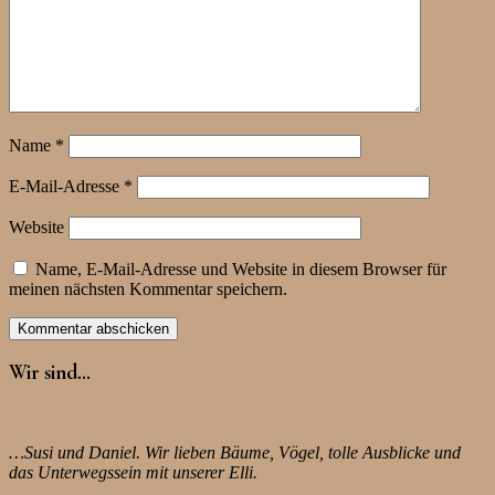
Name
*
E-Mail-Adresse
*
Website
Name, E-Mail-Adresse und Website in diesem Browser für
meinen nächsten Kommentar speichern.
Wir sind…
…Susi und Daniel. Wir lieben Bäume, Vögel, tolle Ausblicke und
das Unterwegssein mit unserer Elli.