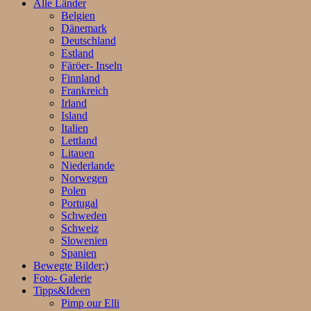
Alle Länder
Belgien
Dänemark
Deutschland
Estland
Färöer- Inseln
Finnland
Frankreich
Irland
Island
Italien
Lettland
Litauen
Niederlande
Norwegen
Polen
Portugal
Schweden
Schweiz
Slowenien
Spanien
Bewegte Bilder;)
Foto- Galerie
Tipps&Ideen
Pimp our Elli