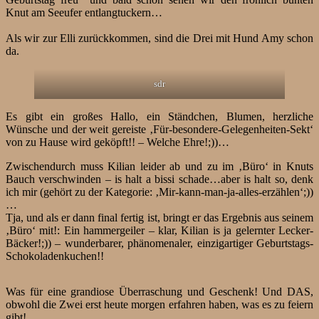
Knut am Seeufer entlangtuckern…
Als wir zur Elli zurückkommen, sind die Drei mit Hund Amy schon
da.
sdr
Es gibt ein großes Hallo, ein Ständchen, Blumen, herzliche
Wünsche und der weit gereiste ‚Für-besondere-Gelegenheiten-Sekt‘
von zu Hause wird geköpft!! – Welche Ehre!;))…
Zwischendurch muss Kilian leider ab und zu im ‚Büro‘ in Knuts
Bauch verschwinden – is halt a bissi schade…aber is halt so, denk
ich mir (gehört zu der Kategorie: ‚Mir-kann-man-ja-alles-erzählen‘;))
…
Tja, und als er dann final fertig ist, bringt er das Ergebnis aus seinem
‚Büro‘ mit!: Ein hammergeiler – klar, Kilian is ja gelernter Lecker-
Bäcker!;)) – wunderbarer, phänomenaler, einzigartiger Geburtstags-
Schokoladenkuchen!!
Was für eine grandiose Überraschung und Geschenk! Und DAS,
obwohl die Zwei erst heute morgen erfahren haben, was es zu feiern
gibt!