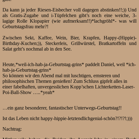
Da kann ja jeder Riesen-Eisbecher voll dagegen abstinken!!;)) Und
als Gratis-Zugabe und i-Tüpfelchen gibt’s noch eine weiche, 3-
lagige Rolle Klopapier (wie aufmerksam!!)*lachgröhl*- was will
Geburtstagsfrau mehr?!
Zwischen Sekt, Kaffee, Wein, Bier, Krapfen, Happy-(Hippie)-
Birthday-Kuchen;)), Steckerleis, Grillwürstel, Bratkartoffeln und
Salat geht’s nochmal ab in den See.
Heute,*weil-ich-hab-ja-Geburtstag-grins* paddelt Daniel, weil *ich-
hab-ja-Geburtstag-grins*
So können wir den Abend mal mit luschtigen, ernsteren und
philosophischen Themen genießen! Zum Schluss gipfelt alles in
einer fabelhaften, unvergesslichen Kopp’schen Lichterketten-Laser-
Poi-Ball-Show …..*yeah*
…ein ganz besonderer, fantastischer Unterwegs-Geburtstag!!
Ist das Leben nicht happy-hippie-letztendlichgenial-schön?!?!?!;)))
Nachtrag: