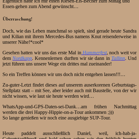
Eigentlich hatte ich mir einen Riesen-Eis-Becher zum Mittag und
Essen-gehen zum Abend gewünscht…
Überraschung!
Doch, wie das Leben manchmal so spielt, sind gerade heute Sandra
und Kilian mit ihrem Mercedes-Bus namens Knut reisenderweise in
unserer Nähe!*cool*
Gesehen hatten wir uns das erste Mal in
Hammerfest
, noch weit vor
dem
Nordkapp
. Kennenlernen durften wir sie dann in
Tallinn
. Und
jetzt führen uns unsere Wege ein drittes mal zueinander!
So ein Treffen können wir uns doch nicht entgehen lassen!!!…
Zu-guter-Letzt findet dieses auf unserem auserkorenen Geburtstags-
Stellplatz statt – mit See, aber leider auch mit Baustelle, von der wir
nicht wissen, wie laut sie heute werden wird…
WhatsApp-und-GPS-Daten-sei-Dank…am frühen Nachmittag
werden die drei Happy-Hippie-on-a-Tour ankommen ;)))
So lange genießen wir noch eine ausgiebige SUP-Tour.
Heute paddelt ausschließlich Daniel, weil, ich-hab-ja-
Geburtstag*freu* und bald schon sehen wir den fröhlich bunten