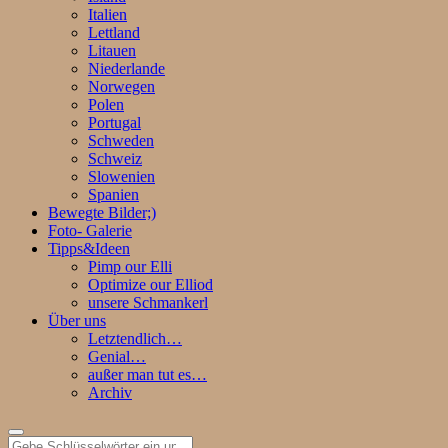
Italien
Lettland
Litauen
Niederlande
Norwegen
Polen
Portugal
Schweden
Schweiz
Slowenien
Spanien
Bewegte Bilder;)
Foto- Galerie
Tipps&Ideen
Pimp our Elli
Optimize our Elliod
unsere Schmankerl
Über uns
Letztendlich…
Genial…
außer man tut es…
Archiv
Suchen