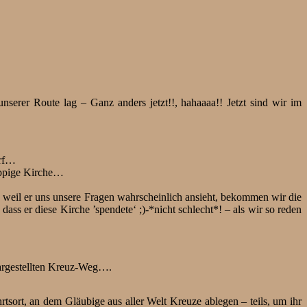
nserer Route lag – Ganz anders jetzt!!, hahaaaa!! Jetzt sind wir im
orf…
üppige Kirche…
 weil er uns unsere Fragen wahrscheinlich ansieht, bekommen wir die
dass er diese Kirche ’spendete‘ ;)-*nicht schlecht*! – als wir so reden
dargestellten Kreuz-Weg….
rtsort, an dem Gläubige aus aller Welt Kreuze ablegen – teils, um ihr