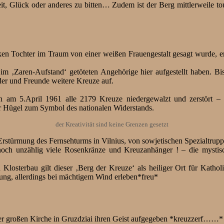
eit, Glück oder anderes zu bitten… Zudem ist der Berg mittlerweile to
ken Tochter im Traum von einer weißen Frauengestalt gesagt wurde, e
m ‚Zaren-Aufstand‘ getöteten Angehörige hier aufgestellt haben. Bi
eder und Freunde weitere Kreuze auf.
am 5.April 1961 alle 2179 Kreuze niedergewalzt und zerstört – b
er Hügel zum Symbol des nationalen Widerstands.
der Kreativität sind keine Grenzen gesetzt
Erstürmung des Fernsehturms in Vilnius, von sowjetischen Spezialtrupp
 noch unzählig viele Rosenkränze und Kreuzanhänger ! – die mystis
Klosterbau gilt dieser ‚Berg der Kreuze‘ als heiliger Ort für Kathol
ung, allerdings bei mächtigem Wind erleben*freu*
er großen Kirche in Gruzdziai ihren Geist aufgegeben *kreuzzerf……*