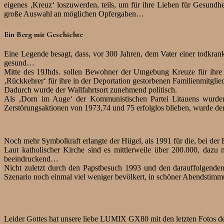
eigenes ‚Kreuz‘ loszuwerden, teils, um für ihre Lieben für Gesundh
große Auswahl an möglichen Opfergaben…
Ein Berg mit Geschichte
Eine Legende besagt, dass, vor 300 Jahren, dem Vater einer todkran
gesund…
Mitte des 19Jhds. sollen Bewohner der Umgebung Kreuze für ihre i
‚Rückkehrer‘ für ihre in der Deportation gestorbenen Familienmitgli
Dadurch wurde der Wallfahrtsort zunehmend politisch.
Als ‚Dorn im Auge‘ der Kommunistischen Partei Litauens wurden 
Zerstörungsaktionen von 1973,74 und 75 erfolglos blieben, wurde d
Noch mehr Symbolkraft erlangte der Hügel, als 1991 für die, bei der 
Laut katholischer Kirche sind es mittlerweile über 200.000, dazu
beeindruckend…
Nicht zuletzt durch den Papstbesuch 1993 und den darauffolgenden 
Szenario noch einmal viel weniger bevölkert, in schöner Abendstimm
Leider Gottes hat unsere liebe LUMIX GX80 mit den letzten Fotos d