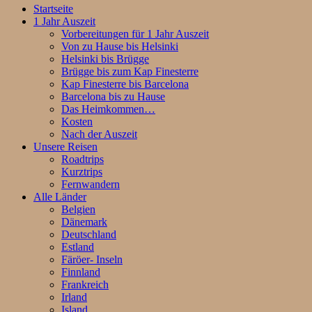
Startseite
1 Jahr Auszeit
Vorbereitungen für 1 Jahr Auszeit
Von zu Hause bis Helsinki
Helsinki bis Brügge
Brügge bis zum Kap Finesterre
Kap Finesterre bis Barcelona
Barcelona bis zu Hause
Das Heimkommen…
Kosten
Nach der Auszeit
Unsere Reisen
Roadtrips
Kurztrips
Fernwandern
Alle Länder
Belgien
Dänemark
Deutschland
Estland
Färöer- Inseln
Finnland
Frankreich
Irland
Island