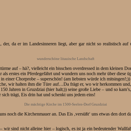
, da er im Landesinneren liegt, aber gar nicht so realistisch auf u
wunderschöne litauische Landschaft
ürme auf – hä?, vielleicht ein bisschen overdressed in dem kleinen D
 als erstes ein Pferdegefährt und wundern uns noch mehr über diese 
 in einer Chorprobe – superschön! (am liebsten würde ich mitsingen!;))
che, wir halten ihm die Türe auf…Da frägt er, wo wir herkommen und,
50 Jahren in Gruzdziai (hier halt;)) seine große Liebe – und so kam’s, 
r sich trägt, Eis drin hat und schenkt uns jedem eins!
Die mächtige Kirche im 1500-Seelen-Dorf Gruzdziai
r uns noch die Kirchenmauer an. Das Eis ‚versüßt‘ uns etwas den dort 
ir sind nicht alleine hier – logisch, es ist ja ein bedeutender Wallfah