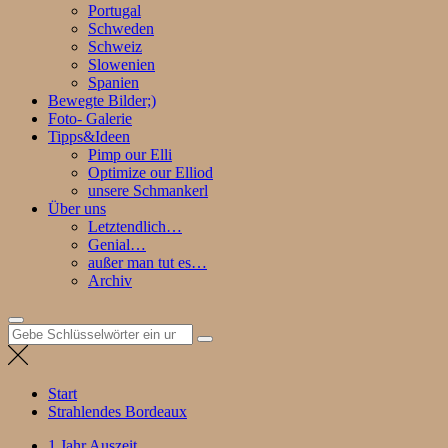
Portugal
Schweden
Schweiz
Slowenien
Spanien
Bewegte Bilder;)
Foto- Galerie
Tipps&Ideen
Pimp our Elli
Optimize our Elliod
unsere Schmankerl
Über uns
Letztendlich…
Genial…
außer man tut es…
Archiv
Suchen
nach:
Start
Strahlendes Bordeaux
1 Jahr Auszeit