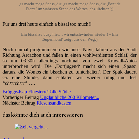
‚es macht mega Spass, die ‚es macht mega Spass, die ‚Pont de
Pierre‘ im wahrsten Sinne des Wortes ‚abzulichten‘;)
Für uns drei heute einfach a bissal too much!!
Ein bissal zu busy hier… wir entschwinden wieder;) – Ein
‚Supermond‘ zeigt uns den Weg;)
Noch einmal programmieren wir unser Navi, fahren aus der Stadt
Richtung Arcachon und fallen in einen wohlverdienten Schlaf, der
so um 03.30h allerdings nochmal von zwei Krawall-Autos
unterbrochen wird. Die ‚Dorfjugend‘ macht sich einen ‚Spass‘
daraus, die Womos ein bisschen zu ‚unterhalten‘. Der Spuk dauert
ca. eine Stunde, dann schlafen wir wieder ruhig und fest
*
chrrrchrrr
* ….
Brügge-Kap Finesterre
Tolle Städte
Vorheriger Beitrag
Unglaubliche 260 Kilometer...
Nächster Beitrag
Riesensandkasten
das könnte dich auch interessieren