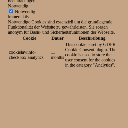
beeinträchtigen.
Notwendig
Notwendig
immer aktiv
Notwendige Cookies sind essenziell um die grundlegende
Funktionalität der Website zu gewährleisten. Sie sorgen
anonym für Basis- und Sicherheitsfunktionen der Webseite.
Cookie
Dauer
Beschreibung
This cookie is set by GDPR
Cookie Consent plugin. The
cookielawinfo-
11
cookie is used to store the
checkbox-analytics
months
user consent for the cookies
in the category "Analytics".
The cookie is set by GDPR
cookielawinfo-
11
cookie consent to record the
checkbox-functional
months
user consent for the cookies
in the category "Functional".
This cookie is set by GDPR
Cookie Consent plugin. The
cookielawinfo-
11
cookies is used to store the
checkbox-necessary
months
user consent for the cookies
in the category "Necessary".
This cookie is set by GDPR
Cookie Consent plugin. The
cookielawinfo-
11