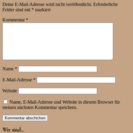
Deine E-Mail-Adresse wird nicht veröffentlicht.
Erforderliche
Felder sind mit
*
markiert
Kommentar
*
Name
*
E-Mail-Adresse
*
Website
Name, E-Mail-Adresse und Website in diesem Browser für
meinen nächsten Kommentar speichern.
Wir sind…