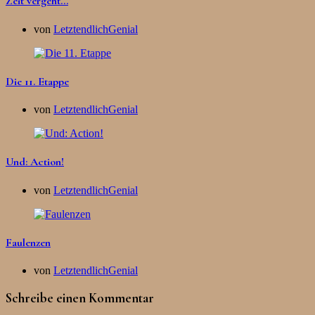
Zeit vergeht…
von
LetztendlichGenial
Die 11. Etappe
von
LetztendlichGenial
Und: Action!
von
LetztendlichGenial
Faulenzen
von
LetztendlichGenial
Schreibe einen Kommentar