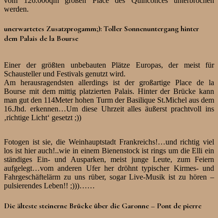
vom 126.000qm großen Place des Quinconces unterbrochen
werden.
unerwartetes Zusatzprogamm;): Toller Sonnenuntergang hinter
dem Palais de la Bourse
Einer der größten unbebauten Plätze Europas, der meist für
Schausteller und Festivals genutzt wird.
Am herausragendsten allerdings ist der großartige Place de la
Bourse mit dem mittig platzierten Palais. Hinter der Brücke kann
man gut den 114Meter hohen Turm der Basilique St.Michel aus dem
16.Jhd. erkennen…Um diese Uhrzeit alles äußerst prachtvoll ins
‚richtige Licht‘ gesetzt ;))
Fotogen ist sie, die Weinhauptstadt Frankreichs!…und richtig viel
los ist hier auch!..wie in einem Bienenstock ist rings um die Elli ein
ständiges Ein- und Ausparken, meist junge Leute, zum Feiern
aufgelegt…vom anderen Ufer her dröhnt typischer Kirmes- und
Fahrgeschäftelärm zu uns rüber, sogar Live-Musik ist zu hören –
pulsierendes Leben!! ;)))……
Die älteste steinerne Brücke über die Garonne – Pont de pierre