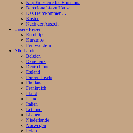
Kap Finesterre bis Barcelona
Barcelona bis zu Hause
Das Heimkommen…
Kosten
Nach der Auszeit
Unsere Reisen
Roadtrips
Kurztrips
Fernwandern
Alle Länder
Belgien
Dänemark
Deutschland
Estland
Färöer- Inseln
Finnland
Frankreich
Irland
Island
Italien
Lettland
Litauen
Niederlande
Norwegen
Polen