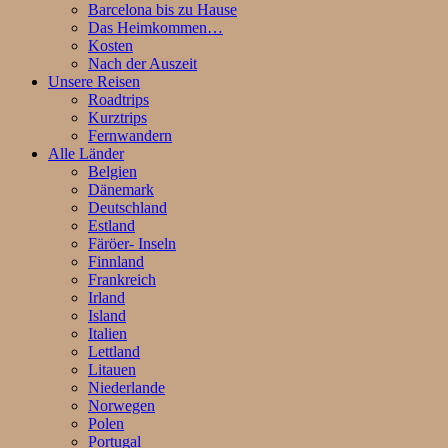
Barcelona bis zu Hause
Das Heimkommen…
Kosten
Nach der Auszeit
Unsere Reisen
Roadtrips
Kurztrips
Fernwandern
Alle Länder
Belgien
Dänemark
Deutschland
Estland
Färöer- Inseln
Finnland
Frankreich
Irland
Island
Italien
Lettland
Litauen
Niederlande
Norwegen
Polen
Portugal