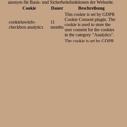
anonym für Basis- und Sicherheitsfunktionen der Webseite.
Cookie
Dauer
Beschreibung
This cookie is set by GDPR
Cookie Consent plugin. The
cookielawinfo-
11
cookie is used to store the
checkbox-analytics
months
user consent for the cookies
in the category "Analytics".
The cookie is set by GDPR
cookielawinfo-
11
cookie consent to record the
checkbox-functional
months
user consent for the cookies
in the category "Functional".
This cookie is set by GDPR
Cookie Consent plugin. The
cookielawinfo-
11
cookies is used to store the
checkbox-necessary
months
user consent for the cookies
in the category "Necessary".
This cookie is set by GDPR
Cookie Consent plugin. The
cookielawinfo-
11
cookie is used to store the
checkbox-others
months
user consent for the cookies
in the category "Other.
This cookie is set by GDPR
Cookie Consent plugin. The
cookielawinfo-
11
cookie is used to store the