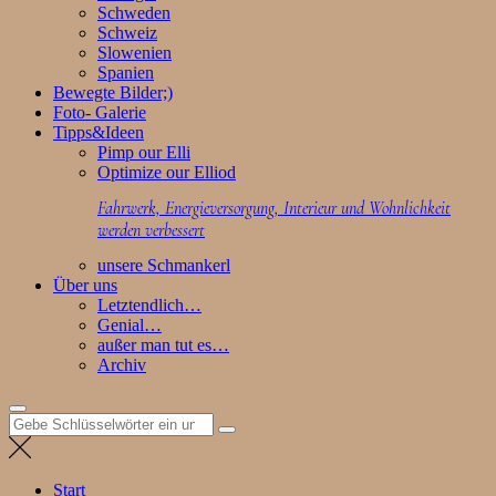
Schweden
Schweiz
Slowenien
Spanien
Bewegte Bilder;)
Foto- Galerie
Tipps&Ideen
Pimp our Elli
Optimize our Elliod
Fahrwerk, Energieversorgung, Interieur und Wohnlichkeit
werden verbessert
unsere Schmankerl
Über uns
Letztendlich…
Genial…
außer man tut es…
Archiv
Suchen
nach:
Start