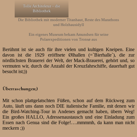
Tolle Architektur – die
Bibliothek
Die Bibliothek mit moderner Titanhaut, Reste des Marathons
und Holzhausidyll
Ein eigenes Museum bekam Amundsen für seine
Polarexpeditionen von Tronsø aus
Berühmt ist sie auch für ihre vielen und kultigen Kneipen. Eine
davon ist die 1929 eröffnete Ølhallen (=`Bierhalle`), die zur
nördlichsten Brauerei der Welt, der Mack-Brauerei, gehört und, so
vermuten wir, durch die Anzahl der Kreuzfahrschiffe, dauerhaft gut
besucht ist;))
Überraschungen;)
Mit schon plattgelatschten Füßen, schon auf dem Rückweg zum
Auto, läuft uns dann noch DIE italienische Familie, mit denen wir
die Bird-Watching-Tour in Andenes gemacht haben, übern Weg!
Ein großes HALLO, Adressenaustausch und eine Einladung zum
Essen nach Genua sind die Folge!….mmmmh, da kann man nicht
meckern ;))