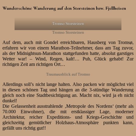
Wunderschöne Wanderung auf den Storsteinen bzw. Fjellheisen
Tromso Storsteinen
Tromso Storsteinen
Auf dem, auch mit Gondel erreichbaren, Hausberg von Tromsø,
erfahren wir von einem Marathon-Teilnehmer, dass am Tag zuvor,
als der Midnightsun-Marathon stattgefunden hatte, absolut garstiges
Wetter war! – Wind, Regen, kalt!… Puh, Glück gehabt! Zur
richtigen Zeit am richtigen Ort…
Traumausblick auf Tromso
Allerdings soll’s nicht lange halten. Also packen wir möglichst viel
in diesen schönen Tag und hängen an die 3-stündige Wanderung
gleich noch eine Stadtbesichtigung an. Macht nix, wird ja eh nicht
dunkel!
Die Gelassenheit ausstrahlende ‚Metropole des Nordens‘ (mehr als
70.000 Einwohner), die mit erstklassiger Lage, moderner
Architektur, reicher Expeditions- und Kriegs-Geschichte und
gleichzeitig gemütlicher Holzhaus-Atmosphäre punkten kann,
gefällt uns richtig gut!!