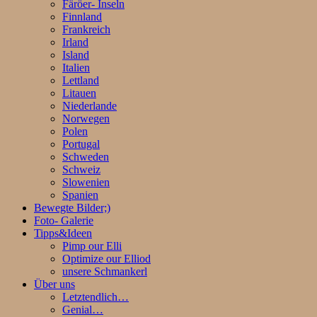
Färöer- Inseln
Finnland
Frankreich
Irland
Island
Italien
Lettland
Litauen
Niederlande
Norwegen
Polen
Portugal
Schweden
Schweiz
Slowenien
Spanien
Bewegte Bilder;)
Foto- Galerie
Tipps&Ideen
Pimp our Elli
Optimize our Elliod
unsere Schmankerl
Über uns
Letztendlich…
Genial…