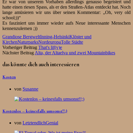
Er war von unserem Vorhaben allerdings genauso begeistert und
hatte einen riesen Spass, als er den Straßen-Atlas entdeckt hat. Noch
lange amüsieren wir uns über seinen Kommentar: „Oh, very old
school;))“
Es fasziniert uns immer wieder aufs Neue interessante Menschen
kennenzulernen ;))
Grandiose Bergwelt
Inning-Helsinki
Klöster und
Kirchen
Naturparks
Nordeuropa
Tolle Städte
Vorheriger Beitrag
That's lif(v)e
Nächster Beitrag
Alta, der Altaelva und zwei Mountainbikes
das könnte dich auch interessieren
Kosten
von
Susanne
Kostenlos – keinesfalls umsonst!!;)
von
LetztendlichGenial