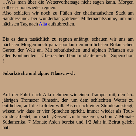
…Was man über die Wettervorhersage nicht sagen kann. Morgen
soll es schon wieder regnen.
Also schlafen wir noch zu Füßen der charismatischen Stadt am
Sandnessund, bei wunderbar goldener Mitternachtssonne, um am
nächsten Tag nach
Alta
aufzubrechen.
Bis es dann tatsächlich zu regnen anfängt, schauen wir uns am
nächsten Morgen noch ganz spontan den nördlichsten Botanischen
Garten der Welt an. Mit subarktischen und alpinen Pflanzen aus
allen Kontinenten – Überraschend bunt und artenreich – Superschön
!
Subarktische und alpine Pflanzenwelt
Auf der Fahrt nach Alta nehmen wir einen Tramper mit, den 25-
jährigen Tromsøer Øinstein, der, um dem schlechten Wetter zu
entfliehen, auf die Lofoten will. Bis er nach einer Stunde aussteigt,
wissen wir, dass er vier Sprachen spricht, immer wieder als Tour-
Guide arbeitet, um sich ‚Reisen‘ zu finanzieren, schon 7 Monate
Südamerika, 7 Monate Asien bereist und 1/2 Jahr in Beirut gelebt
hat!