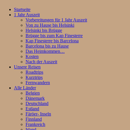
Startseite
1 Jahr Auszeit
Vorbereitungen für 1 Jahr Auszeit
Von zu Hause bis Helsinki
Helsinki bis Brügge
Brügge bis zum Kap Finesterre
Kap Finesterre bis Barcelona
Barcelona bis zu Hause
Das Heimkommen…
Kosten
Nach der Auszeit
Unsere Reisen
Roadtrips
Kurztrips
Fernwandern
Alle Länder
Belgien
Dänemark
Deutschland
Estland
Färöer- Inseln
Finnland
Frankreich
Irland