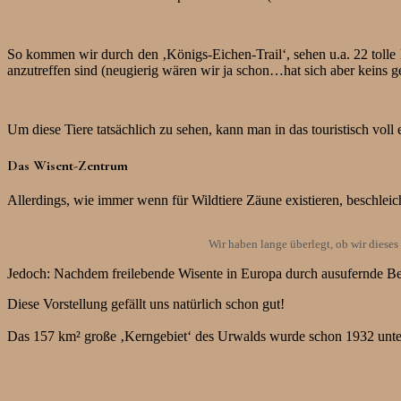
So kommen wir durch den ‚Königs-Eichen-Trail‘, sehen u.a. 22 tolle E
anzutreffen sind (neugierig wären wir ja schon…hat sich aber keins ge
Um diese Tiere tatsächlich zu sehen, kann man in das touristisch vo
Das Wisent-Zentrum
Allerdings, wie immer wenn für Wildtiere Zäune existieren, besch
Wir haben lange überlegt, ob wir diese
Jedoch: Nachdem freilebende Wisente in Europa durch ausufernde B
Diese Vorstellung gefällt uns natürlich schon gut!
Das 157 km² große ‚Kerngebiet‘ des Urwalds wurde schon 1932 unter S