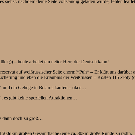
s siehst, nachdem deine Seite vollständig geladen wurde, fehlen leafle
ück;)) – heute arbeitet ein netter Herr, der Deutsch kann!
reservat auf weißrussischer Seite enorm!*Puh* – Er klärt uns darüber a
icherung und eben die Erlaubnis der Weißrussen – Kosten 115 Złoty (
k‘ und ein Gehege in Belarus kaufen – okee…
‘, es gibt keine speziellen Attraktionen…
sle dann doch zu groß…
ca 1500qkm großen Gesamtfläche) eine ca. 30km große Runde zu radln.