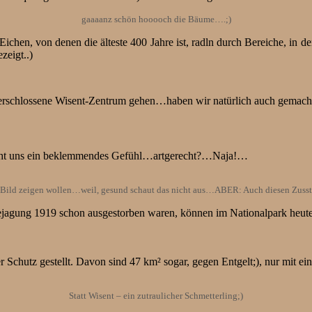
gaaaanz schön hooooch die Bäume….;)
ichen, von denen die älteste 400 Jahre ist, radln durch Bereiche, in d
zeigt..)
ll erschlossene Wisent-Zentrum gehen…haben wir natürlich auch gemacht
leicht uns ein beklemmendes Gefühl…artgerecht?…Naja!…
s Bild zeigen wollen…weil, gesund schaut das nicht aus…ABER: Auch diesen Zusst
ejagung 1919 schon ausgestorben waren, können im Nationalpark heut
chutz gestellt. Davon sind 47 km² sogar, gegen Entgelt;), nur mit eine
Statt Wisent – ein zutraulicher Schmetterling;)