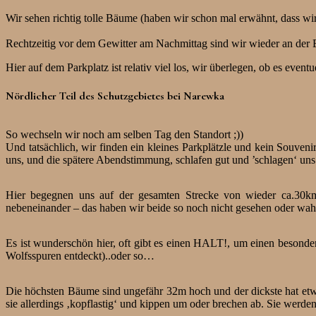
Wir sehen richtig tolle Bäume (haben wir schon mal erwähnt, dass wi
Rechtzeitig vor dem Gewitter am Nachmittag sind wir wieder an der E
Hier auf dem Parkplatz ist relativ viel los, wir überlegen, ob es even
Nördlicher Teil des Schutzgebietes bei Narewka
So wechseln wir noch am selben Tag den Standort ;))
Und tatsächlich, wir finden ein kleines Parkplätzle und kein Souveni
uns, und die spätere Abendstimmung, schlafen gut und ’schlagen‘ uns
Hier begegnen uns auf der gesamten Strecke von wieder ca.30km
nebeneinander – das haben wir beide so noch nicht gesehen oder w
Es ist wunderschön hier, oft gibt es einen HALT!, um einen besonde
Wolfsspuren entdeckt)..oder so…
Die höchsten Bäume sind ungefähr 32m hoch und der dickste hat et
sie allerdings ‚kopflastig‘ und kippen um oder brechen ab. Sie werden