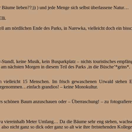
r Bäume lieben??;)) ) und jede Menge sich selbst überlassene Natur…
lli.
tuell am nördlichen Ende des Parks, in Narewka, vielleicht doch ein bis
r-Standl, keine Musik, kein Busparkplatz – nichts touristisches empfä
 am nächsten Morgen in diesem Teil des Parks ‚in die Büsche’*grins*.
 vielleicht 15 Menschen. Im frisch gewaschenen Urwald stehen Eic
ahrgenommen…einfach grandios! – keine Monokultur.
rs schönen Baum anzuschauen oder – Überraschung! – zu fotografieren;
wa viereinhalb Meter Umfang… Da die Bäume sehr eng stehen, wachsen 
 also nicht ganz so dick oder ganz so alt wie ihre freistehenden Kolle