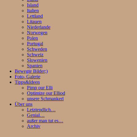
Island
Italien
Lettland
Litauen
Niederlande
Norwegen
Polen
Portugal
Schweden
Schweiz
Slowenien
Spanien
Bewegte Bilder;)
Foto- Galerie
Tipps&Ideen
Pimp our Elli
Optimize our Elliod
unsere Schmankerl
Über uns
Letztendlich…
Genial…
außer man tut es…
Archiv