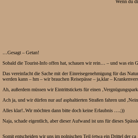
Wenn du die
…Gesagt – Getan!
Sobald die Tourist-Info offen hat, schauen wir rein… – und was ein Gl
Das vereinfacht die Sache mit der Einreisegenehmigung für das Natur
werden kann – hm – wir brauchen Reisepässe – ja,klar – Krankenvers
Ah, außerdem müssen wir Eintrittstickets für einen ‚Vergnügungspar
Ach ja, und wir dürfen nur auf asphaltierten Straßen fahren und ‚Nein
Alles klar!..Wir möchten dann bitte doch keine Erlaubnis ….;))
Naja, schade eigentlich, aber dieser Aufwand ist uns für dieses Späs
Somit entscheiden wir uns im polnischen Teil (etwa ein Drittel der 