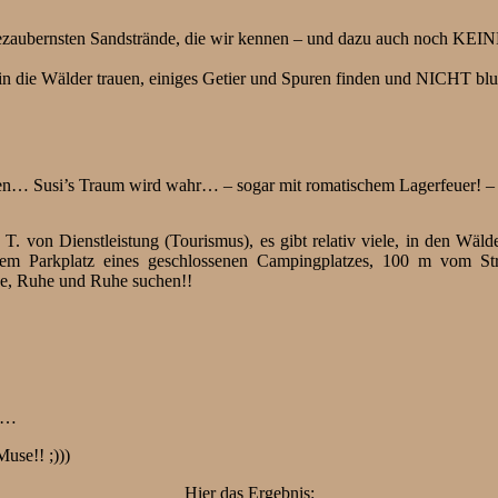
 bezaubernsten Sandstrände, die wir kennen – und dazu auch noch KEINE
ß in die Wälder trauen, einiges Getier und Spuren finden und NICHT b
gen… Susi’s Traum wird wahr… – sogar mit romatischem Lagerfeuer! – 
. T. von Dienstleistung (Tourismus), es gibt relativ viele, in den Wäl
 Parkplatz eines geschlossenen Campingplatzes, 100 m vom Strand 
he, Ruhe und Ruhe suchen!!
))…
Muse!! ;)))
Hier das Ergebnis: