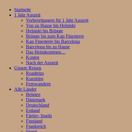
Startseite
1 Jahr Auszeit
Vorbereitungen für 1 Jahr Auszeit
Von zu Hause bis Helsinki
Helsinki bis Brügge
Brügge bis zum Kap Finesterre
Kap Finesterre bis Barcelona
Barcelona bis zu Hause
Das Heimkommen…
Kosten
Nach der Auszeit
Unsere Reisen
Roadtrips
Kurztrips
Fernwandern
Alle Länder
Belgien
Dänemark
Deutschland
Estland
Färöer- Inseln
Finnland
Frankreich
Irland