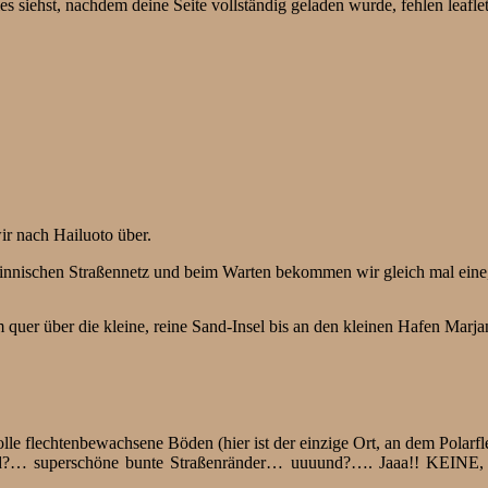
s siehst, nachdem deine Seite vollständig geladen wurde, fehlen leafle
ir nach Hailuoto über.
finnischen Straßennetz und beim Warten bekommen wir gleich mal eine,
uer über die kleine, reine Sand-Insel bis an den kleinen Hafen Marja
olle flechtenbewachsene Böden (hier ist der einzige Ort, an dem Polarfl
 superschöne bunte Straßenränder… uuuund?…. Jaaa!! KEINE, okee