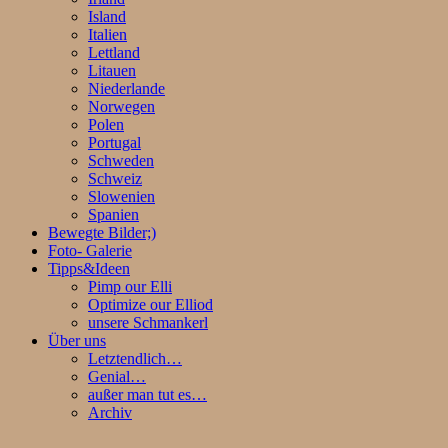
Island
Italien
Lettland
Litauen
Niederlande
Norwegen
Polen
Portugal
Schweden
Schweiz
Slowenien
Spanien
Bewegte Bilder;)
Foto- Galerie
Tipps&Ideen
Pimp our Elli
Optimize our Elliod
unsere Schmankerl
Über uns
Letztendlich…
Genial…
außer man tut es…
Archiv