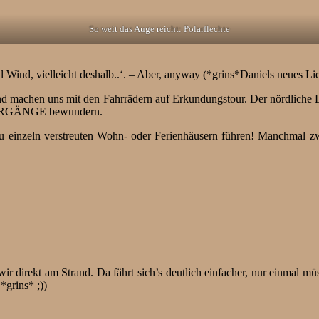
So weit das Auge reicht: Polarflechte
 Wind, vielleicht deshalb..‘. – Aber, anyway (*grins*Daniels neues Li
nd machen uns mit den Fahrrädern auf Erkundungstour. Der nördliche Le
NTERGÄNGE bewundern.
e zu einzeln verstreuten Wohn- oder Ferienhäusern führen! Manchmal zw
!
 direkt am Strand. Da fährt sich’s deutlich einfacher, nur einmal m
*grins* ;))